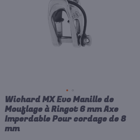
d’images
Wichard MX Evo Manille de
Passer
au
Mouflage à Ringot 6 mm Axe
début
Imperdable Pour cordage de 8
de
la
mm
Galerie
d’images