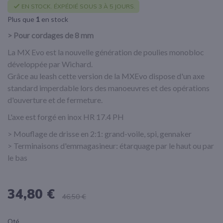
EN STOCK. ÉXPÉDIÉ SOUS 3 À 5 JOURS.
Plus que
1
en stock
> Pour cordages de 8 mm
La MX Evo est la nouvelle génération de poulies monobloc
développée par Wichard.
Grâce au leash cette version de la MXEvo dispose d'un axe
standard imperdable lors des manoeuvres et des opérations
d'ouverture et de fermeture.
L'axe est forgé en inox HR 17.4 PH
> Mouflage de drisse en 2:1: grand-voile, spi, gennaker
> Terminaisons d'emmagasineur: étarquage par le haut ou par
le bas
34,80 €
46,50 €
Qté