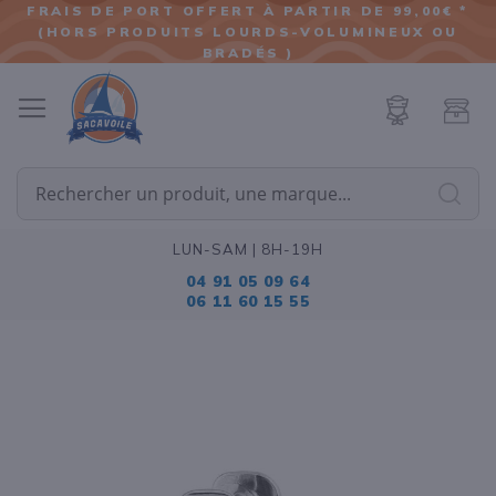
FRAIS DE PORT OFFERT À PARTIR DE 99,00€ *
(HORS PRODUITS LOURDS-VOLUMINEUX OU
ALLER
BRADÉS )
AU
CONTENU
Cherc
LUN-SAM | 8H-19H
04 91 05 09 64
06 11 60 15 55
Passer
à
la
fin
de
la
galerie