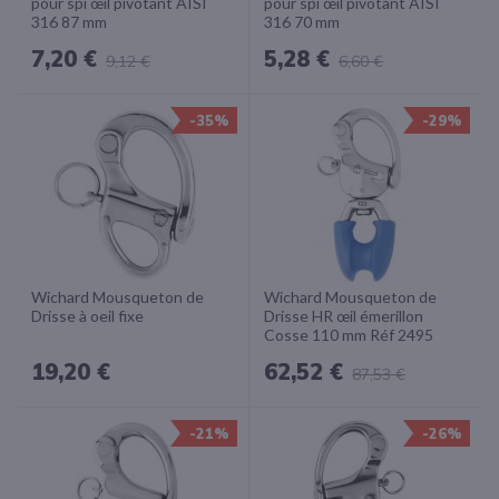
pour spi œil pivotant AISI
pour spi œil pivotant AISI
316 87 mm
316 70 mm
7,20 €
5,28 €
9,12 €
6,60 €
-35%
-29%
Wichard Mousqueton de
Wichard Mousqueton de
Drisse à oeil fixe
Drisse HR œil émerillon
Cosse 110 mm Réf 2495
19,20 €
62,52 €
87,53 €
-21%
-26%