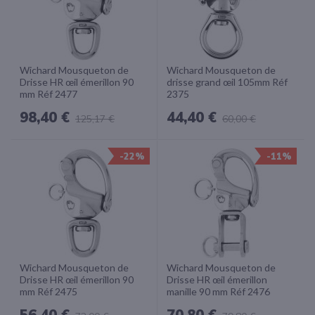
Wichard Mousqueton de
Wichard Mousqueton de
Drisse HR œil émerillon 90
drisse grand œil 105mm Réf
mm Réf 2477
2375
98,40 €
44,40 €
125,17 €
60,00 €
-22%
-11%
Wichard Mousqueton de
Wichard Mousqueton de
Drisse HR œil émerillon 90
Drisse HR œil émerillon
mm Réf 2475
manille 90 mm Réf 2476
56,40 €
70,80 €