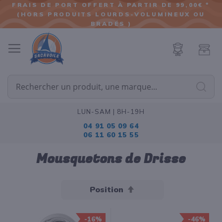
FRAIS DE PORT OFFERT À PARTIR DE 99,00€ *
(HORS PRODUITS LOURDS-VOLUMINEUX OU
ALLER
BRADÉS )
AU
CONTENU
Cherc
LUN-SAM | 8H-19H
04 91 05 09 64
06 11 60 15 55
Mousquetons de Drisse
Par
ordre
décroissant
-16%
-46%