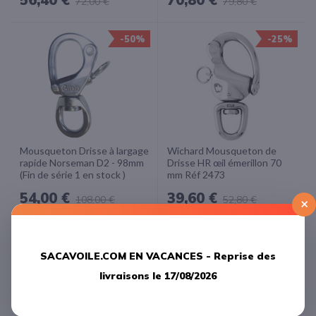
72,00 €
79,80 €
-50%
-25%
Mousqueton Drisse à largage
Wichard Mousqueton de
rapide Norseman D2 - 98mm
Drisse HR œil émerillon 70
(Fin de série 1 en stock )
mm Réf 2473
54,00 €
39,60 €
108,00 €
52,80 €
×
-24%
-25%
SACAVOILE.COM EN VACANCES -
Reprise des
livraisons le 17/08/2026