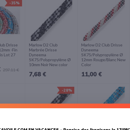
-35%
lub Drisse
Marlow D2 Club
Marlow D2 Club Drisse
12mm -Fin
Marbrée Drisse
Dyneema
is Lot 27
Dyneema
SK75/Polypropylène Ø
SK75/Polypropylène Ø
12mm Rouge/Blanc New
10mm Noir New color
Color
€
297,11 €
7,68 €
11,00 €
R AU PANIER
AJOUTER AU PANIER
AJOUTER AU PAN
R
-28%
AJOUTER
AJOUTER
À
À
LA
LA
LISTE
LISTE
AVOILE.COM EN VACANCES -
Reprise des livraisons le 17/08/
S