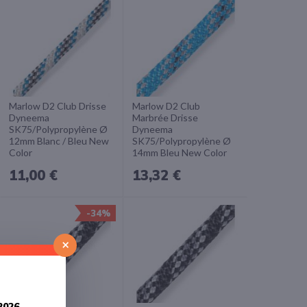
Marlow D2 Club Drisse
Marlow D2 Club
Dyneema
Marbrée Drisse
SK75/Polypropylène Ø
Dyneema
12mm Blanc / Bleu New
SK75/Polypropylène Ø
Color
14mm Bleu New Color
11,00 €
13,32 €
IER
AJOUTER AU PANIER
AJOUTER AU PANIER
-34%
AJOUTER
AJOUTER
×
À
À
LA
LA
LISTE
LISTE
2026