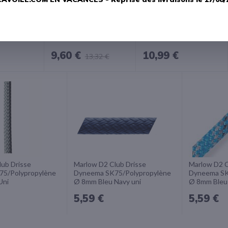
lub Drisse
Marlow D2 Club
Marlow D2 Club
D'ACHATS
D'ACHATS
Marbrée Drisse
Marbrée Drisse
opylène Ø
Dyneema
Dyneema
i
SK75/Polypropylène Ø
SK75/Polypropylène Ø
14mm Noir New Color
12mm Bleu New Color
9,60 €
10,99 €
13,32 €
R AU PANIER
AJOUTER AU PANIER
AJOUTER AU PAN
R
AJOUTER
AJOUTER
À
À
LA
LA
LISTE
LISTE
S
D'ACHATS
D'ACHATS
lub Drisse
Marlow D2 Club Drisse
Marlow D2 C
5/Polypropylène
Dyneema SK75/Polypropylène
Dyneema SK
Uni
Ø 8mm Bleu Navy uni
Ø 8mm Bleu
5,59 €
5,59 €
R AU PANIER
AJOUTER AU PANIER
AJOUTE