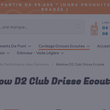
ALLER
 PARTIR DE 99,00€ * (HORS PRODUI
AU
BRADÉS )
CONTENU
LUN-
04 
Chercher
06 
ments De Pont
Cordage Drisses Ecoutes
Accast
ion
Dériveur - Voile Légère
oute Performance Ame Dyneema
Marlow D2 Club Drisse Ecoute
ow D2 Club Drisse Ecou