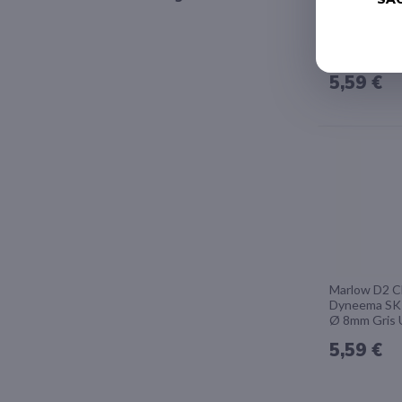
Marlow D2 C
Dyneema
SK75/Polypr
8mm Noir un
5,59 €
AJOUTE
AJOUTE
À
LA
LISTE
D'ACHAT
Marlow D2 C
Dyneema SK7
Ø 8mm Gris 
5,59 €
AJOUTE