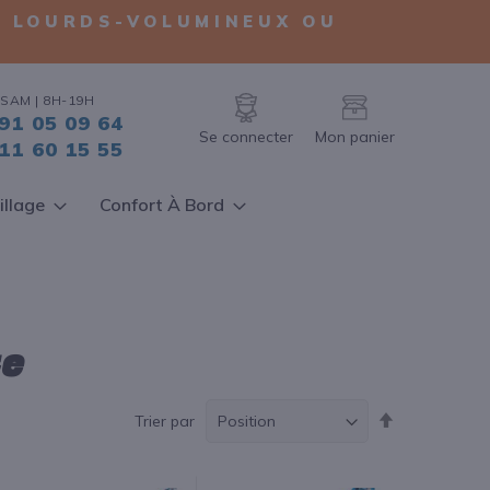
TS LOURDS-VOLUMINEUX OU
SAM | 8H-19H
91 05 09 64
Se connecter
Mon panier
11 60 15 55
illage
Confort À Bord
te
Par
Trier par
ordre
décroissant