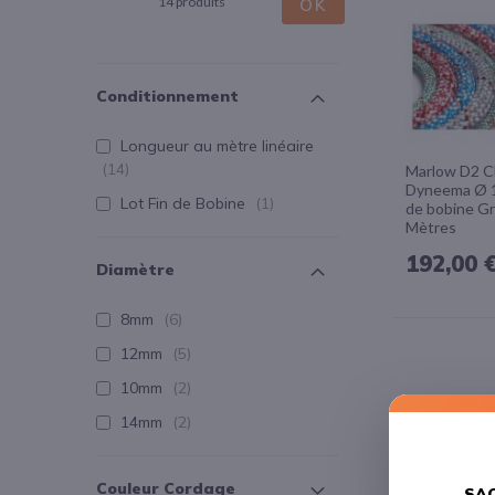
14 produits
OK
Conditionnement
Longueur au mètre linéaire
14
Marlow D2 C
Dyneema Ø 
Lot Fin de Bobine
1
de bobine Gr
Mètres
192,00 
Diamètre
AJOUTE
8mm
6
AJOUTE
12mm
5
À
10mm
2
LA
14mm
2
LISTE
Couleur Cordage
SAC
D'ACHAT