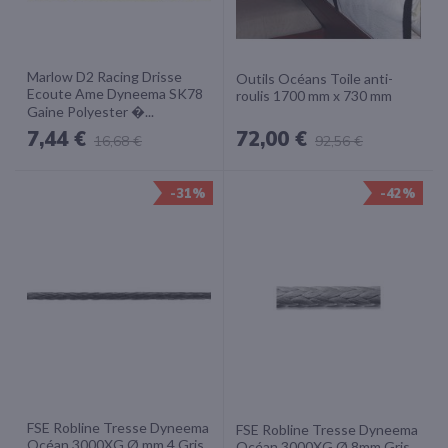
Marlow D2 Racing Drisse
Outils Océans Toile anti-
Ecoute Ame Dyneema SK78
roulis 1700 mm x 730 mm
Gaine Polyester �...
72,00 €
7,44 €
92,56 €
16,68 €
-31%
-42%
FSE Robline Tresse Dyneema
FSE Robline Tresse Dyneema
Océan 3000XG Ø mm 4 Gris
Océan 3000XG Ø 8mm Gris