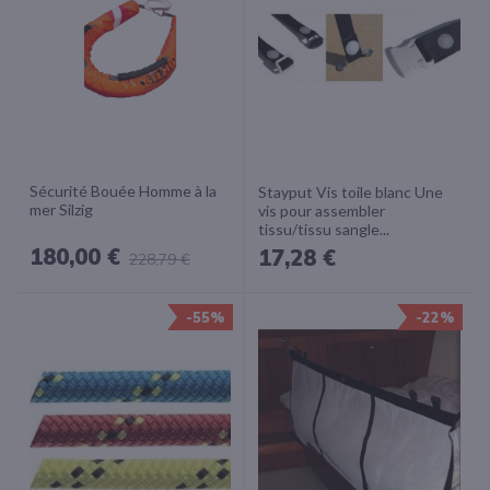
Sécurité Bouée Homme à la
Stayput Vis toile blanc Une
mer Silzig
vis pour assembler
tissu/tissu sangle...
180,00 €
17,28 €
228,79 €
-55%
-22%