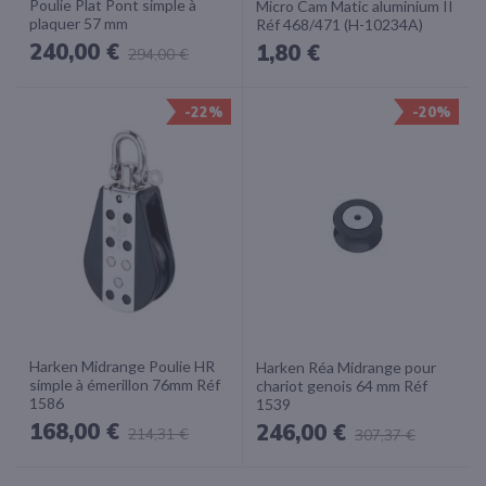
Poulie Plat Pont simple à
Micro Cam Matic aluminium II
plaquer 57 mm
Réf 468/471 (H-10234A)
240,00 €
1,80 €
294,00 €
-22%
-20%
Harken Midrange Poulie HR
Harken Réa Midrange pour
simple à émerillon 76mm Réf
chariot genois 64 mm Réf
1586
1539
168,00 €
246,00 €
214,31 €
307,37 €