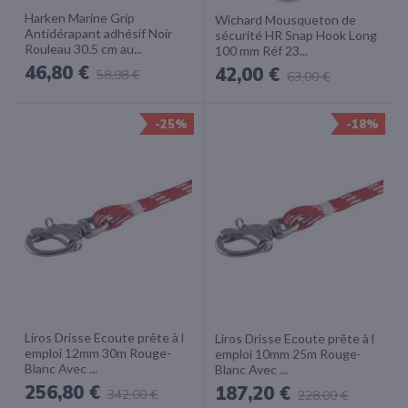
Harken Marine Grip
Wichard Mousqueton de
Antidérapant adhésif Noir
sécurité HR Snap Hook Long
Rouleau 30.5 cm au...
100 mm Réf 23...
46,80 €
42,00 €
58,98 €
63,00 €
-25%
-18%
Liros Drisse Ecoute prête à l
Liros Drisse Ecoute prête à l
emploi 12mm 30m Rouge-
emploi 10mm 25m Rouge-
Blanc Avec ...
Blanc Avec ...
256,80 €
187,20 €
342,00 €
228,00 €