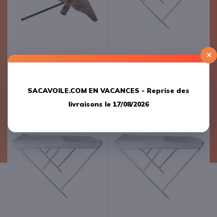
×
Stopgull Falcon - 5m - Chasse
Bimini 3 arceaux - 185 x 180 x
Mouette
140 cm - Blanc
99,00 €
409,04 €
SACAVOILE.COM EN VACANCES -
Reprise des
146,88 €
livraisons le 17/08/2026