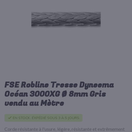
d’images
FSE Robline Tresse Dyneema
Passer
au
Océan 3000XG Ø 8mm Gris
début
vendu au Mètre
de
la
Galerie
EN STOCK. ÉXPÉDIÉ SOUS 3 À 5 JOURS.
d’images
Corde résistante à l'usure, légère, résistante et extrêmement