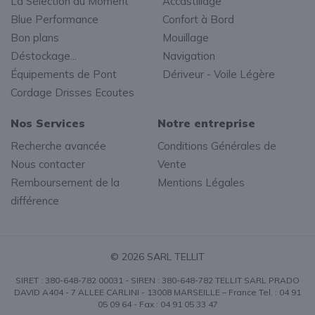
La Sélection du Moment
Accastillage
Blue Performance
Confort à Bord
Bon plans
Mouillage
Déstockage...
Navigation
Équipements de Pont
Dériveur - Voile Légère
Cordage Drisses Ecoutes
Nos Services
Notre entreprise
Recherche avancée
Conditions Générales de
Nous contacter
Vente
Remboursement de la
Mentions Légales
différence
© 2026 SARL TELLIT
SIRET : 380-648-782 00031 - SIREN : 380-648-782 TELLIT SARL PRADO
DAVID A404 - 7 ALLEE CARLINI - 13008 MARSEILLE – France Tel. : 04 91
05 09 64 - Fax : 04 91 05 33 47