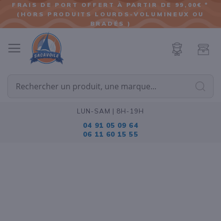
FRAIS DE PORT OFFERT À PARTIR DE 99,00€ *
(HORS PRODUITS LOURDS-VOLUMINEUX OU
ALLER
BRADÉS )
AU
CONTENU
Cherc
LUN-SAM | 8H-19H
04 91 05 09 64
06 11 60 15 55
Passer
à
la
fin
de
la
galerie