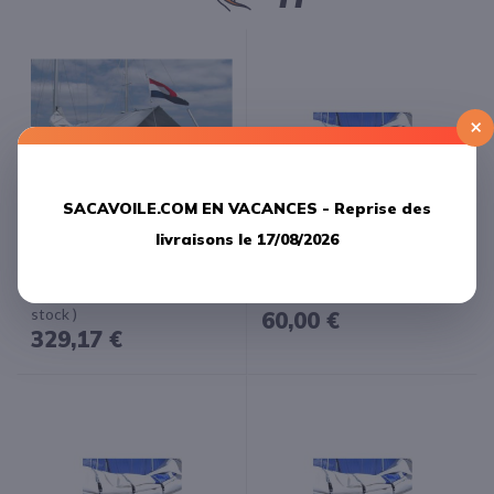
×
SACAVOILE.COM EN VACANCES -
Reprise des
livraisons le 17/08/2026
Blue Performance Taud de
Blue Performance Rabans de
soleil standard small 3.00 m x
ferlage xs 140 X 240 mm -
2.60 m( Fin de série 1 en
Vendu par 3-
stock )
60,00 €
329,17 €