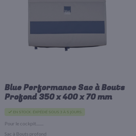
d’images
Blue Performance Sac à Bouts
Passer
au
Profond 350 x 400 x 70 mm
début
de
la
EN STOCK. ÉXPÉDIÉ SOUS 3 À 5 JOURS.
Galerie
d’images
Pour le cockpit........
Sac à Bouts profond