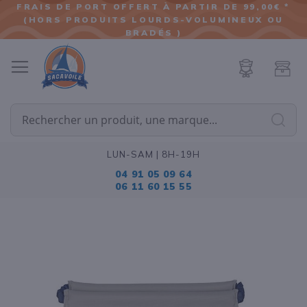
FRAIS DE PORT OFFERT À PARTIR DE 99,00€ *
(HORS PRODUITS LOURDS-VOLUMINEUX OU
ALLER
BRADÉS )
AU
CONTENU
Cherc
LUN-SAM | 8H-19H
04 91 05 09 64
06 11 60 15 55
Passer
à
la
fin
de
la
galerie