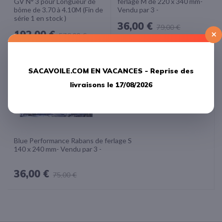
GV N° 3 pour Longueur de
ferlage M de 220 x 340 mm-
bôme de 3.70 à 4.10M (Fin de
Vendu par 3 -
série 1 en stock )
36,00 €
79,00 €
×
192,00 €
576,00 €
-52%
SACAVOILE.COM EN VACANCES -
Reprise des
livraisons le 17/08/2026
Blue Performance Rabans de ferlage S
140 x 240 mm- Vendu par 3 -
36,00 €
75,00 €