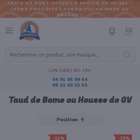
FRAIS DE PORT OFFERT À PARTIR DE 99,00€ *
(HORS PRODUITS LOURDS-VOLUMINEUX OU
ALLER
BRADÉS )
AU
CONTENU
Cherc
LUN-SAM | 8H-19H
04 91 05 09 64
06 11 60 15 55
Taud de Bome ou Housse de GV
Par
ordre
décroissant
-12%
-25%