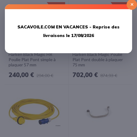
×
-18%
-20%
SACAVOILE.COM EN VACANCES -
Reprise des
livraisons le 17/08/2026
Harken Black Magic HR
Harken Black Magic Poulie
Poulie Plat Pont simple à
Plat Pont double à plaquer
plaquer 57 mm
75 mm
240,00 €
702,00 €
294,00 €
874,93 €