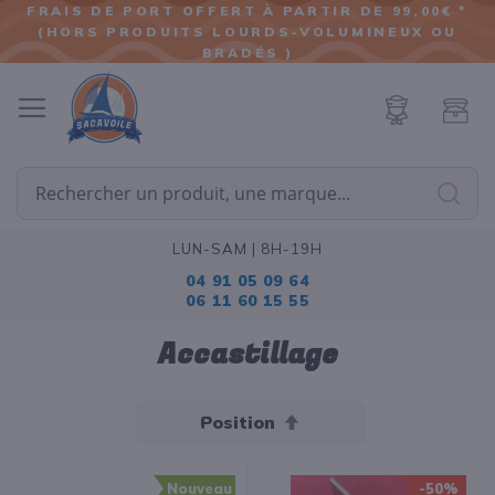
FRAIS DE PORT OFFERT À PARTIR DE 99,00€ *
(HORS PRODUITS LOURDS-VOLUMINEUX OU
ALLER
BRADÉS )
AU
CONTENU
Cherc
LUN-SAM | 8H-19H
04 91 05 09 64
06 11 60 15 55
Accastillage
Par
ordre
décroissant
Nouveau
-50%