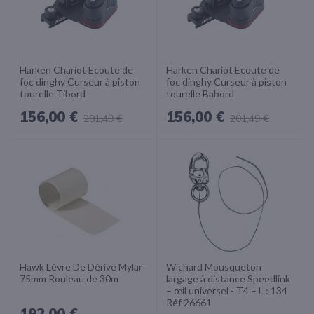
Harken Chariot Ecoute de
Harken Chariot Ecoute de
foc dinghy Curseur à piston
foc dinghy Curseur à piston
tourelle Tibord
tourelle Babord
156,00 €
156,00 €
201,49 €
201,49 €
Hawk Lèvre De Dérive Mylar
Wichard Mousqueton
75mm Rouleau de 30m
largage à distance Speedlink
– œil universel - T4 – L : 134
Réf 26661
192,00 €