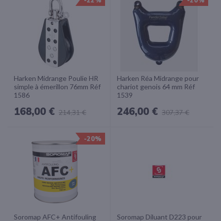
-22%
-20%
Harken Midrange Poulie HR
Harken Réa Midrange pour
simple à émerillon 76mm Réf
chariot genois 64 mm Réf
1586
1539
168,00 €
246,00 €
214,31 €
307,37 €
-20%
Soromap AFC+ Antifouling
Soromap Diluant D223 pour