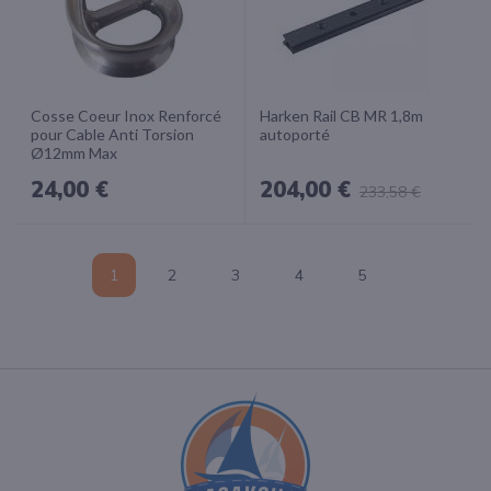
Cosse Coeur Inox Renforcé
Harken Rail CB MR 1,8m
pour Cable Anti Torsion
autoporté
Ø12mm Max
24,00 €
204,00 €
233,58 €
Page
Vous
Page
Page
Page
Page
1
2
3
4
5
lisez
actuellement
la
page