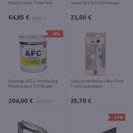
Matrice dure 750ml Noir
Laque SL2/V2 0,5l Pinceau
64,85 €
21,60 €
81,07 €
-8%
Soromap AFC+ Antifouling
Gelcoat de finition Noir 75ml
Matrice dure 2.5l Rouge
+ cata spatulable
204,00 €
25,79 €
222,00 €
-13%