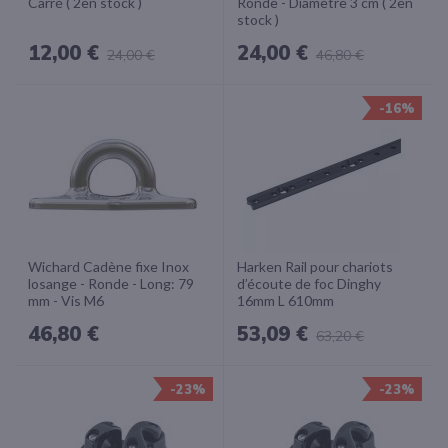
Carré ( 2en stock )
Ronde - Diamètre 3 cm ( 2en
stock )
12,00 €
24,00 €
24,00 €
46,80 €
-16%
Wichard Cadène fixe Inox
Harken Rail pour chariots
losange - Ronde - Long: 79
d’écoute de foc Dinghy
mm - Vis M6
16mm L 610mm
46,80 €
53,09 €
63,20 €
-23%
-23%