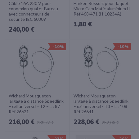
Câble 16A 230 V pour
Harken Ressort pour Taquet
connexion quai et Bateau
Micro Cam Matic aluminium II
avec connecteurs de
Réf 468/471 (H-10234A)
sécurité IEC 60309
1,80 €
240,00 €
-10%
-10%
Wichard Mousqueton
Wichard Mousqueton
largage à distance Speedlink
largage à distance Speedlink
– œil universel - T2 – L : 87
– œil universel - T3 – L : 108
Réf 26621
Réf 26641
216,00 €
228,06 €
239,77 €
252,06 €