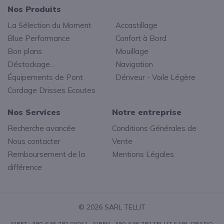
Nos Produits
La Sélection du Moment
Accastillage
Blue Performance
Confort à Bord
Bon plans
Mouillage
Déstockage...
Navigation
Équipements de Pont
Dériveur - Voile Légère
Cordage Drisses Ecoutes
Nos Services
Notre entreprise
Recherche avancée
Conditions Générales de
Nous contacter
Vente
Remboursement de la
Mentions Légales
différence
© 2026 SARL TELLIT
SIRET : 380-648-782 00031 - SIREN : 380-648-782 TELLIT SARL PRADO