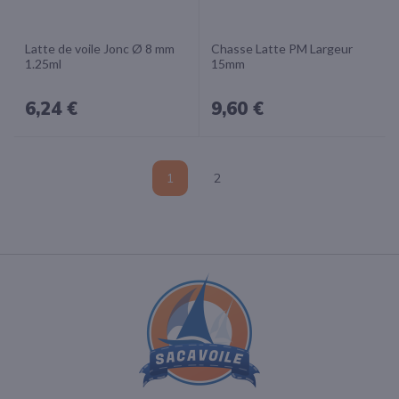
Latte de voile Jonc Ø 8 mm
Chasse Latte PM Largeur
1.25ml
15mm
6,24 €
9,60 €
Page
Vous
Page
1
2
lisez
actuellement
la
page