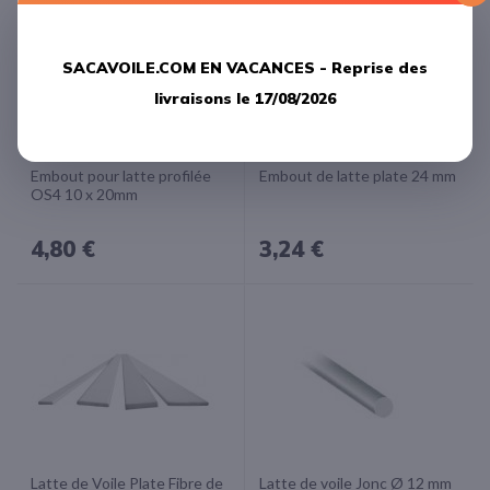
SACAVOILE.COM EN VACANCES -
Reprise des
livraisons le 17/08/2026
Embout pour latte profilée
Embout de latte plate 24 mm
OS4 10 x 20mm
4,80 €
3,24 €
Latte de Voile Plate Fibre de
Latte de voile Jonc Ø 12 mm