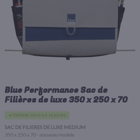
d’images
Blue Performance Sac de
Passer
au
Filières de luxe 350 x 250 x 70
début
de
la
ÉXPÉDIÉ SOUS 5 À 10 JOURS.
Galerie
d’images
SAC DE FILIERES DE LUXE MEDIUM
350 x 250 x 70 - nouveau modele