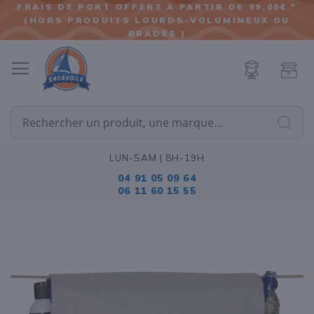
FRAIS DE PORT OFFERT À PARTIR DE 99,00€ *
(HORS PRODUITS LOURDS-VOLUMINEUX OU
ALLER
BRADÉS )
AU
CONTENU
Cherc
LUN-SAM | 8H-19H
04 91 05 09 64
06 11 60 15 55
Passer
à
la
fin
de
la
galerie