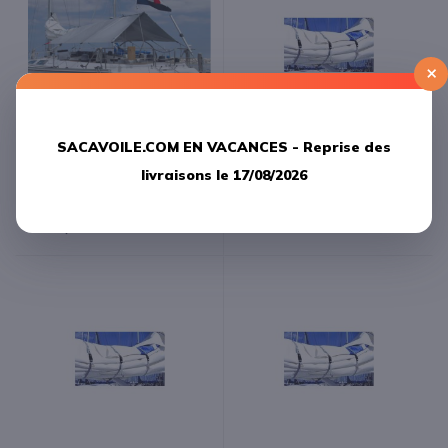
×
SACAVOILE.COM EN VACANCES -
Reprise des
Blue Performance Taud de
Blue Performance Rabans de
soleil standard small 3.00 m x
ferlage xs 140 X 240 mm -
livraisons le 17/08/2026
2.60 m( Fin de série 1 en
Vendu par 3-
stock )
60,00 €
329,17 €