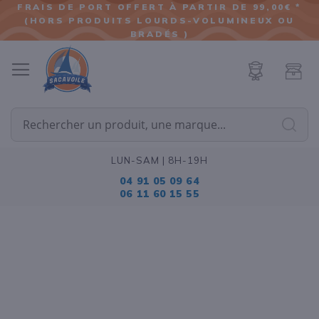
FRAIS DE PORT OFFERT À PARTIR DE 99,00€ *
(HORS PRODUITS LOURDS-VOLUMINEUX OU
ALLER
BRADÉS )
AU
CONTENU
Cherc
LUN-SAM | 8H-19H
04 91 05 09 64
06 11 60 15 55
Passer
à
la
fin
de
la
galerie