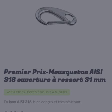
d’images
Premier Prix-Mousqueton AISI
Passer
au
316 ouverture à ressort 31 mm
début
de
la
EN STOCK. ÉXPÉDIÉ SOUS 3 À 5 JOURS.
Galerie
d’images
En
inox AISI 316
, bien conçus et très résistant.