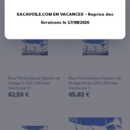
stock )
60,00 €
329,17 €
SACAVOILE.COM EN VACANCES -
Reprise des
livraisons le 17/08/2026
Blue Performance Rabans de
Blue Performance Rabans de
ferlage S 140 x 240 mm-
ferlage M de 220 x 340 mm-
Vendu par 3 -
Vendu par 3 -
62,50 €
65,83 €