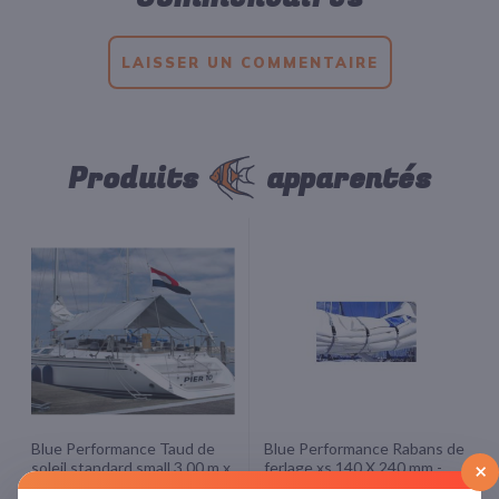
LAISSER UN COMMENTAIRE
Produits
apparentés
Blue Performance Taud de
Blue Performance Rabans de
×
soleil standard small 3.00 m x
ferlage xs 140 X 240 mm -
2.60 m( Fin de série 1 en
Vendu par 3-