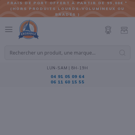
FRAIS DE PORT OFFERT À PARTIR DE 99,00€ *
(HORS PRODUITS LOURDS-VOLUMINEUX OU
ALLER
BRADÉS )
AU
CONTENU
Cherc
LUN-SAM | 8H-19H
04 91 05 09 64
06 11 60 15 55
Passer
à
la
fin
de
la
galerie