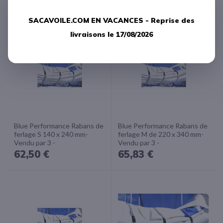
329,17 €
SACAVOILE.COM EN VACANCES -
Reprise des
livraisons le 17/08/2026
Blue Performance Rabans de
Blue Performance Rabans de
ferlage S 140 x 240 mm-
ferlage M de 220 x 340 mm-
Vendu par 3 -
Vendu par 3 -
62,50 €
65,83 €