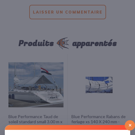
LAISSER UN COMMENTAIRE
Produits
apparentés
Blue Performance Taud de
Blue Performance Rabans de
soleil standard small 3.00 m x
ferlage xs 140 X 240 mm -
×
2.60 m( Fin de série 1 en
Vendu par 3-
stock )
60,00 €