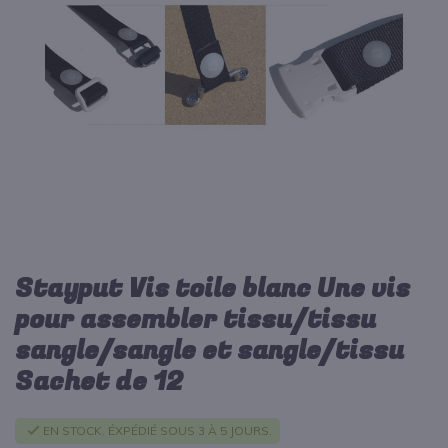
d’images
Stayput Vis toile blanc Une vis
Passer
au
pour assembler tissu/tissu
début
sangle/sangle et sangle/tissu
de
la
Sachet de 12
Galerie
d’images
EN STOCK. ÉXPÉDIÉ SOUS 3 À 5 JOURS.