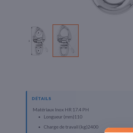
Passer
au
début
de
la
Galerie
d’images
DÉTAILS
Matériaux
Inox HR 17.4 PH
Longueur (
mm
)
110
Charge de travail (
kg
)
2400