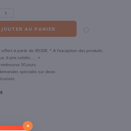
AJOUTER AU PANIER
 offert à partir de 99.00€. * A l'exception des produits :
, à prix soldés....... ⭐
 rembourse 30 jours
demandes spéciales sur devis
écurisés
OS
×