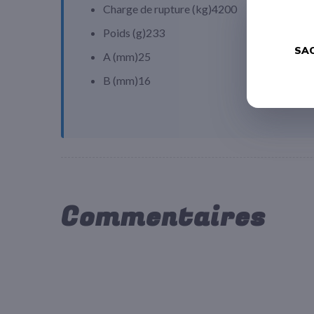
Charge de rupture (
kg
)
4200
Poids (
g
)
233
SAC
A (
mm
)
25
B (
mm
)
16
Commentaires