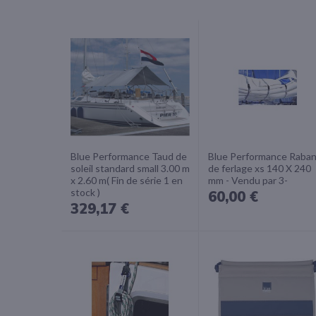
Blue Performance Taud de
Blue Performance Raba
soleil standard small 3.00 m
de ferlage xs 140 X 240
x 2.60 m( Fin de série 1 en
mm - Vendu par 3-
stock )
60,00 €
329,17 €