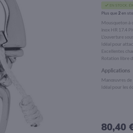
EN STOCK. ÉX
Plus que
2
en st
Mousqueton à ou
inox HR 17.4 P
L'ouverture sous
Idéal pour atta
Excellentes char
Rotation libre 
Applications
Manœuvres de s
Idéal pour les é
80,40 