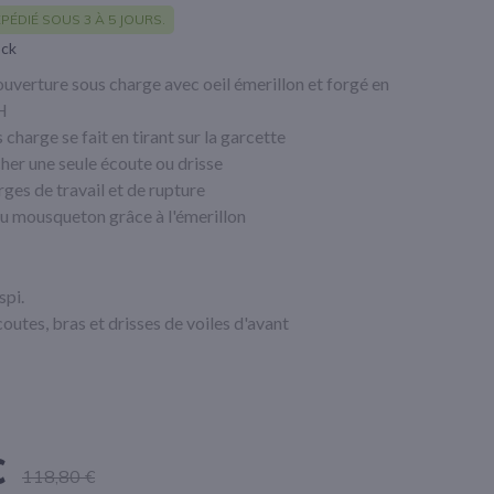
PÉDIÉ SOUS 3 À 5 JOURS.
ock
verture sous charge avec oeil émerillon et forgé en
H
 charge se fait en tirant sur la garcette
cher une seule écoute ou drisse
ges de travail et de rupture
du mousqueton grâce à l'émerillon
pi.
coutes, bras et drisses de voiles d'avant
€
118,80 €