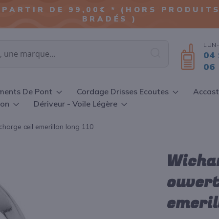
ALLER
 PARTIR DE 99,00€ * (HORS PRODUI
AU
BRADÉS )
CONTENU
LUN-
04 
Chercher
06 
ments De Pont
Cordage Drisses Ecoutes
Accast
ion
Dériveur - Voile Légère
harge œil emerillon long 110
Wicha
ouvert
emeril