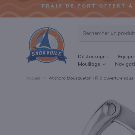
FRAIS DE PORT OFFERT À
Chercher
Déstockage...
Équipe
Mouillage
Navigat
Accueil
Wichard Mousqueton HR à ouverture sous c
Passer
à
la
fin
de
la
galerie