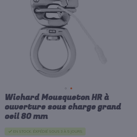
d’images
Wichard Mousqueton HR à
Passer
au
ouverture sous charge grand
début
oeil 80 mm
de
la
Galerie
EN STOCK. ÉXPÉDIÉ SOUS 3 À 5 JOURS.
d’images