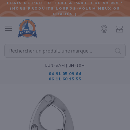
FRAIS DE PORT OFFERT À PARTIR DE 99,00€ *
(HORS PRODUITS LOURDS-VOLUMINEUX OU
ALLER
BRADÉS )
AU
CONTENU
Cherc
LUN-SAM | 8H-19H
04 91 05 09 64
06 11 60 15 55
Passer
à
la
fin
de
la
galerie