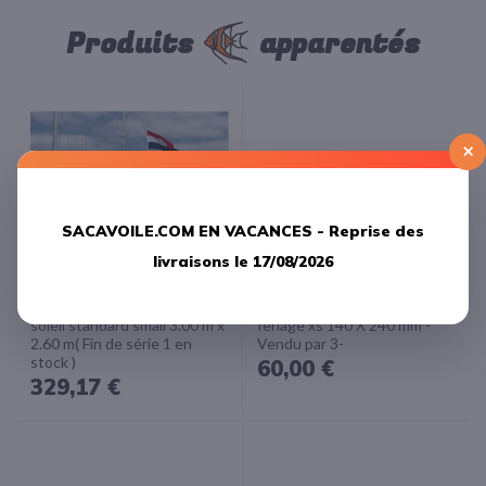
Produits
apparentés
×
SACAVOILE.COM EN VACANCES -
Reprise des
livraisons le 17/08/2026
Blue Performance Taud de
Blue Performance Rabans de
soleil standard small 3.00 m x
ferlage xs 140 X 240 mm -
2.60 m( Fin de série 1 en
Vendu par 3-
stock )
60,00 €
329,17 €