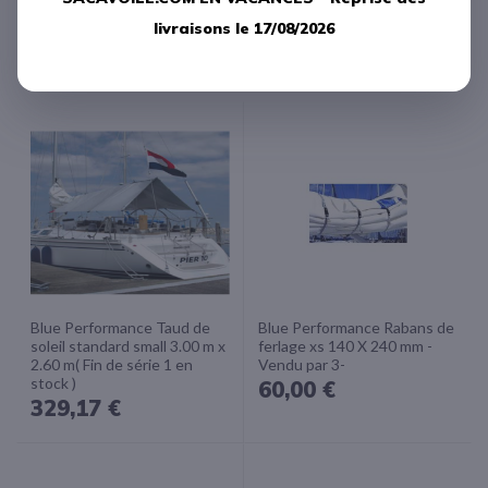
livraisons le 17/08/2026
Produits
apparentés
Blue Performance Taud de
Blue Performance Rabans de
soleil standard small 3.00 m x
ferlage xs 140 X 240 mm -
2.60 m( Fin de série 1 en
Vendu par 3-
stock )
60,00 €
329,17 €