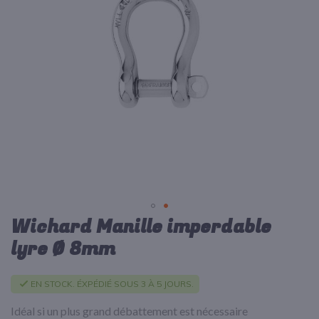
d’images
Wichard Manille imperdable
Passer
au
lyre Ø 8mm
début
de
la
EN STOCK. ÉXPÉDIÉ SOUS 3 À 5 JOURS.
Galerie
d’images
Idéal si un plus grand débattement est nécessaire