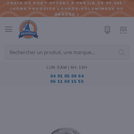
FRAIS DE PORT OFFERT À PARTIR DE 99,00€ *
(HORS PRODUITS LOURDS-VOLUMINEUX OU
ALLER
BRADÉS )
AU
CONTENU
Cherc
LUN-SAM | 8H-19H
04 91 05 09 64
06 11 60 15 55
Passer
à
la
fin
de
la
galerie