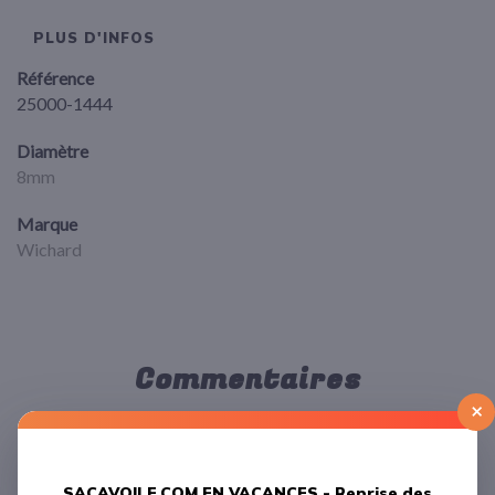
PLUS D'INFOS
Référence
25000-1444
Diamètre
8mm
Marque
Wichard
Commentaires
×
LAISSER UN COMMENTAIRE
SACAVOILE.COM EN VACANCES -
Reprise des