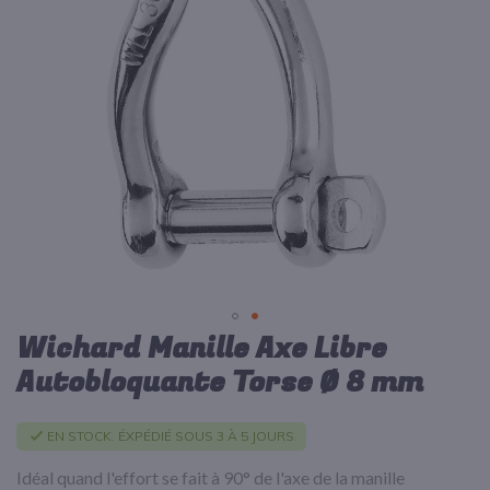
d’images
Wichard Manille Axe Libre
Passer
au
Autobloquante Torse Ø 8 mm
début
de
la
EN STOCK. ÉXPÉDIÉ SOUS 3 À 5 JOURS.
Galerie
d’images
Idéal quand l'effort se fait à 90° de l'axe de la manille