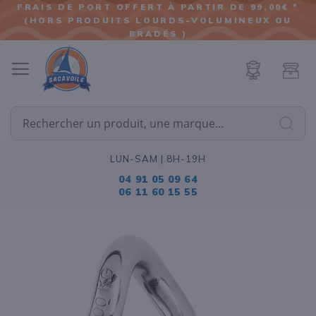
FRAIS DE PORT OFFERT À PARTIR DE 99,00€ *
(HORS PRODUITS LOURDS-VOLUMINEUX OU
ALLER
BRADÉS )
AU
CONTENU
Cherc
LUN-SAM | 8H-19H
04 91 05 09 64
06 11 60 15 55
Passer
à
la
fin
de
la
galerie