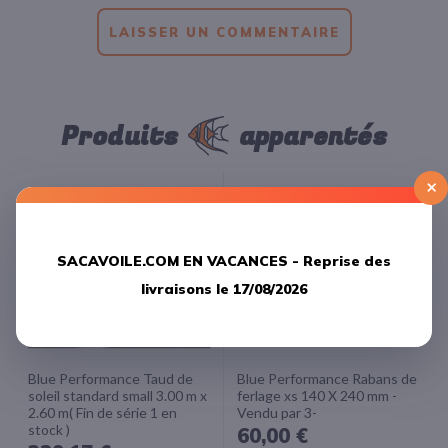
LAISSER UN COMMENTAIRE
Produits
apparentés
×
SACAVOILE.COM EN VACANCES -
Reprise des
livraisons le 17/08/2026
Blue Performance Taud de
Blue Performance Rabans de
soleil standard small 3.00 m x
ferlage xs 140 X 240 mm -
2.60 m( Fin de série 1 en
Vendu par 3-
stock )
60,00 €