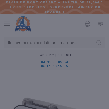
FRAIS DE PORT OFFERT À PARTIR DE 99,00€ *
(HORS PRODUITS LOURDS-VOLUMINEUX OU
ALLER
BRADÉS )
AU
CONTENU
Cherc
LUN-SAM | 8H-19H
04 91 05 09 64
06 11 60 15 55
Passer
à
la
fin
de
la
galerie