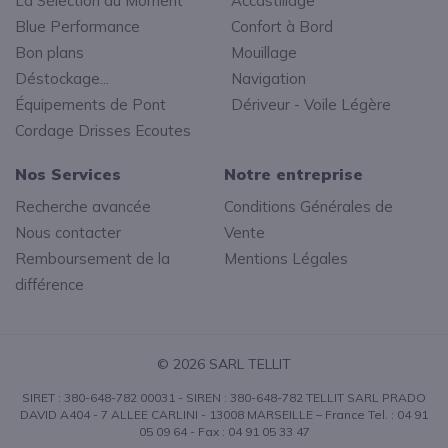
La Sélection du Moment
Accastillage
Blue Performance
Confort à Bord
Bon plans
Mouillage
Déstockage...
Navigation
Équipements de Pont
Dériveur - Voile Légère
Cordage Drisses Ecoutes
Nos Services
Notre entreprise
Recherche avancée
Conditions Générales de
Nous contacter
Vente
Remboursement de la
Mentions Légales
différence
© 2026 SARL TELLIT
SIRET : 380-648-782 00031 - SIREN : 380-648-782 TELLIT SARL PRADO
DAVID A404 - 7 ALLEE CARLINI - 13008 MARSEILLE – France Tel. : 04 91
05 09 64 - Fax : 04 91 05 33 47