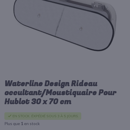
d’images
Waterline Design Rideau
Passer
au
occultant/Moustiquaire Pour
début
Hublot 30 x 70 cm
de
la
Galerie
EN STOCK. ÉXPÉDIÉ SOUS 3 À 5 JOURS.
d’images
Plus que
1
en stock