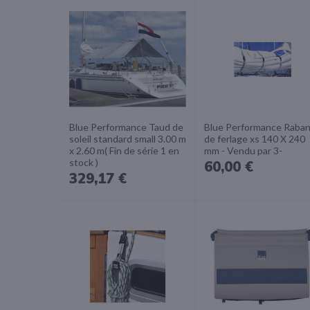
Blue Performance Taud de
Blue Performance Raba
soleil standard small 3.00 m
de ferlage xs 140 X 240
x 2.60 m( Fin de série 1 en
mm - Vendu par 3-
stock )
60,00 €
329,17 €