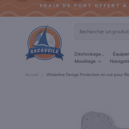
FRAIS DE PORT OFFERT À
Chercher
Déstockage...
Équipe
Mouillage
Navigat
Accueil
Waterline Design Protection en cuir pour fili
Passer
à
la
fin
de
la
galerie