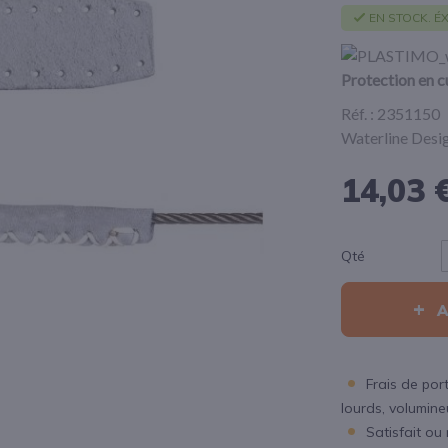
EN STOCK. ÉX
Protection en cu
Réf. : 2351150
Waterline Desig
14,03 
Qté
Frais de port
lourds, volumineux
Satisfait ou