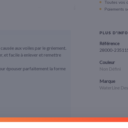
Toutes vos 
Paiements s
PLUS D'INF
Référence
e causée aux voiles par le gréement.
28000-23511
, et facile à enlever et remettre
Couleur
, pour épouser parfaitement la forme
Non Défini
Marque
WaterLine Des