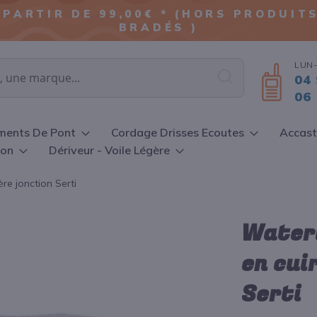
ALLER
 PARTIR DE 99,00€ * (HORS PRODUI
AU
BRADÉS )
CONTENU
LUN-
04 
Chercher
06 
ments De Pont
Cordage Drisses Ecoutes
Accast
ion
Dériveur - Voile Légère
ère jonction Serti
Waterl
en cui
Serti