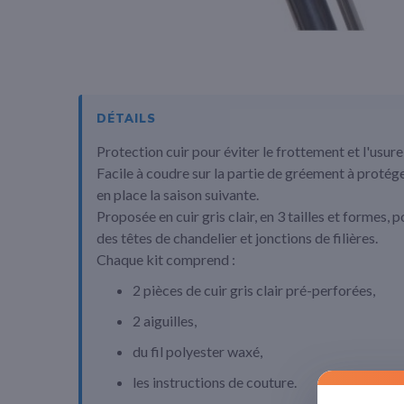
Passer
au
début
DÉTAILS
de
Protection cuir pour éviter le frottement et l'usur
la
Galerie
Facile à coudre sur la partie de gréement à protéger
d’images
en place la saison suivante.
Proposée en cuir gris clair, en 3 tailles et formes
des têtes de chandelier et jonctions de filières.
Chaque kit comprend :
2 pièces de cuir gris clair pré-perforées,
2 aiguilles,
du fil polyester waxé,
les instructions de couture.