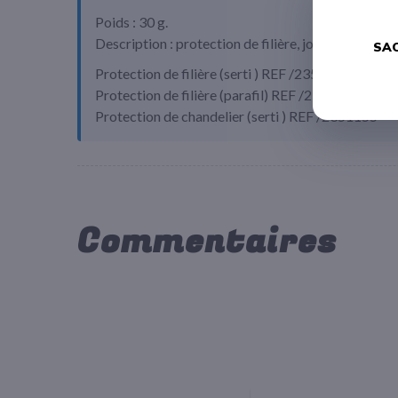
Poids : 30 g.
Description : protection de filière, jonction câble.
SAC
Protection de filière (serti ) REF /2351150
Protection de filière (parafil) REF /2351151
Protection de chandelier (serti ) REF /2351155
Commentaires