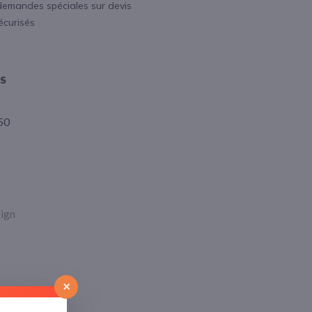
demandes spéciales sur devis
écurisés
OS
50
ign
×