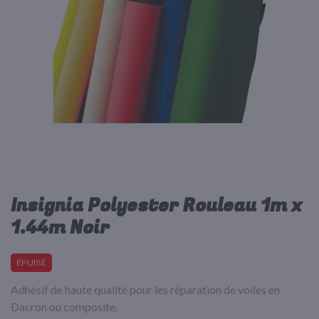
d’images
Insignia Polyester Rouleau 1m x
Passer
au
1.44m Noir
début
de
la
ÉPUISÉ
Galerie
d’images
Adhésif de haute qualité pour les réparation de voiles en
Dacron ou composite.