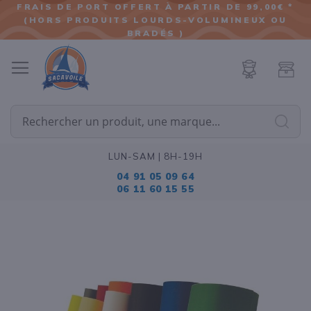
FRAIS DE PORT OFFERT À PARTIR DE 99,00€ *
(HORS PRODUITS LOURDS-VOLUMINEUX OU
ALLER
BRADÉS )
AU
CONTENU
Cherc
LUN-SAM | 8H-19H
04 91 05 09 64
06 11 60 15 55
Passer
à
la
fin
de
la
galerie