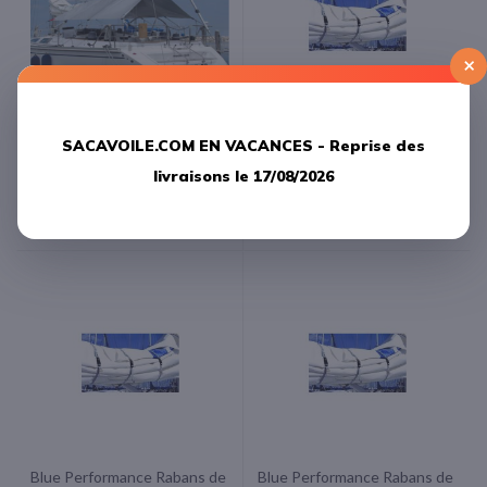
×
Blue Performance Taud de
Blue Performance Rabans de
SACAVOILE.COM EN VACANCES -
Reprise des
soleil standard small 3.00 m x
ferlage xs 140 X 240 mm -
2.60 m( Fin de série 1 en
Vendu par 3-
livraisons le 17/08/2026
stock )
60,00 €
329,17 €
Blue Performance Rabans de
Blue Performance Rabans de