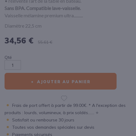
• réinvente l’art de la table en bateau.
​​​​​​​Sans BPA. Compatible lave-vaisselle.
Vaisselle mélamine premium ultra..........
Diamètre 22,5 cm
34,56 €
55,61 €
Qté
AJOUTER AU PANIER
Frais de port offert à partir de 99.00€. * A l'exception des
produits : lourds, volumineux, à prix soldés....... ⭐
Satisfait ou rembourse 30 jours
Toutes vos demandes spéciales sur devis
Paiements sécurisés