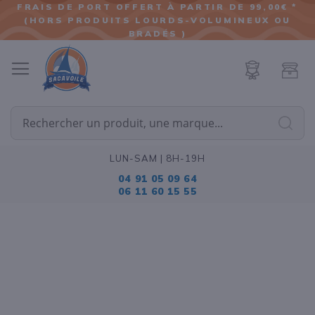
FRAIS DE PORT OFFERT À PARTIR DE 99,00€ *
(HORS PRODUITS LOURDS-VOLUMINEUX OU
ALLER
BRADÉS )
AU
CONTENU
Cherc
LUN-SAM | 8H-19H
04 91 05 09 64
06 11 60 15 55
Passer
à
la
fin
de
la
galerie