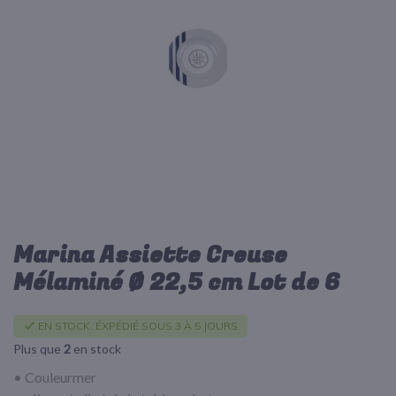
d’images
Marina Assiette Creuse
Passer
au
Mélaminé Ø 22,5 cm Lot de 6
début
de
la
EN STOCK. ÉXPÉDIÉ SOUS 3 À 5 JOURS.
Galerie
Plus que
2
en stock
d’images
• Couleurmer