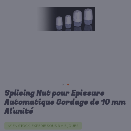
d’images
Splicing Nut pour Epissure
Passer
au
Automatique Cordage de 10 mm
début
Al'unité
de
la
Galerie
EN STOCK. ÉXPÉDIÉ SOUS 3 À 5 JOURS.
d’images