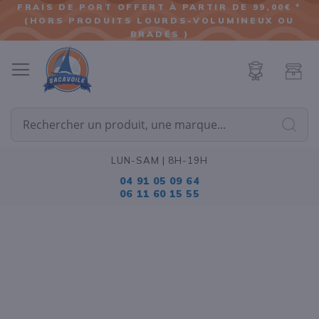
FRAIS DE PORT OFFERT À PARTIR DE 99,00€ *
(HORS PRODUITS LOURDS-VOLUMINEUX OU
ALLER
BRADÉS )
AU
CONTENU
Cherc
LUN-SAM | 8H-19H
04 91 05 09 64
06 11 60 15 55
Passer
à
la
fin
de
la
galerie