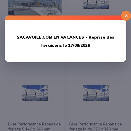
×
Blue Performance Taud de
Blue Performance Rabans de
SACAVOILE.COM EN VACANCES -
Reprise des
soleil standard small 3.00 m x
ferlage xs 140 X 240 mm -
2.60 m( Fin de série 1 en
Vendu par 3-
livraisons le 17/08/2026
stock )
60,00 €
329,17 €
Blue Performance Rabans de
Blue Performance Rabans de
ferlage S 140 x 240 mm-
ferlage M de 220 x 340 mm-