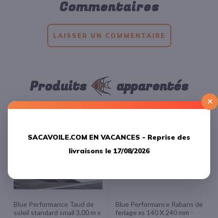
Commentaires
LAISSER UN COMMENTAIRE
Produits
apparentés
×
SACAVOILE.COM EN VACANCES -
Reprise des
livraisons le 17/08/2026
Blue Performance Taud de
Blue Performance Rabans de
soleil standard small 3.00 m x
ferlage xs 140 X 240 mm -