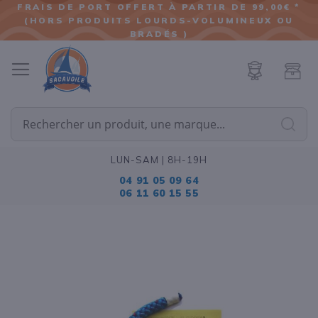
FRAIS DE PORT OFFERT À PARTIR DE 99,00€ *
(HORS PRODUITS LOURDS-VOLUMINEUX OU
ALLER
BRADÉS )
AU
CONTENU
Cherc
LUN-SAM | 8H-19H
04 91 05 09 64
06 11 60 15 55
Passer
à
la
fin
de
la
galerie