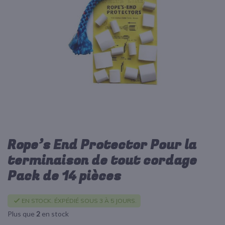
d’images
Rope’s End Protector Pour la
Passer
au
terminaison de tout cordage
début
Pack de 14 pièces
de
la
Galerie
EN STOCK. ÉXPÉDIÉ SOUS 3 À 5 JOURS.
d’images
Plus que
2
en stock