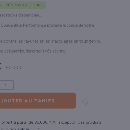
PÉDIÉ SOUS 3 À 5 JOURS.
escstocks disponibles....
 Coque Blue Performance
protège la coque de votre
e contre les rayures et les marquages en tout genre.
op est particulièrement résistante.
€
90,00 €
AJOUTER AU PANIER
 offert à partir de 99.00€. * A l'exception des produits :
, à prix soldés....... ⭐