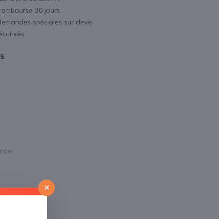
 rembourse 30 jours
demandes spéciales sur devis
écurisés
OS
ance
×