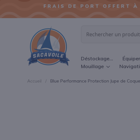
FRAIS DE PORT OFFERT À
Chercher
Déstockage...
Équipe
Mouillage
Navigat
Accueil
Blue Performance Protection Jupe de Coque
Passer
à
la
fin
de
la
galerie