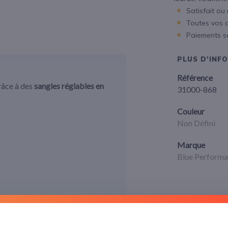
Satisfait ou
Toutes vos 
Paiements s
PLUS D'INF
Référence
râce à des
sangles réglables en
31000-868
Couleur
Non Défini
Marque
Blue Perform