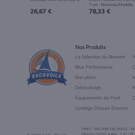
7 cm - Nouveau Modèle
26,67 €
78,33 €
Nos Produits
La Sélection du Moment
A
Blue Performance
C
Bon plans
M
Déstockage...
N
Équipements de Pont
D
Cordage Drisses Ecoutes
SIRET : 380-648-782 00031 - S
PRADO DAVID A404 - 7 ALLEE 