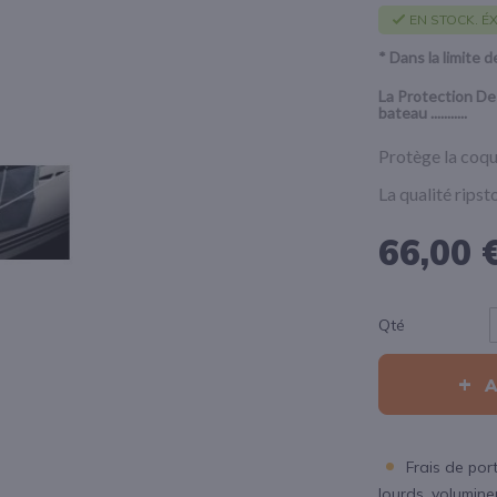
EN STOCK. ÉX
* Dans la limite d
La
Protection De
bateau ...........
Protège la coqu
La qualité ripst
66,00 
Qté
Frais de port
lourds, volumineux