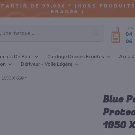
ALLER
 PARTIR DE 99,00€ * (HORS PRODUI
AU
BRADÉS )
CONTENU
LUN-
04 
Chercher
06 
ments De Pont
Cordage Drisses Ecoutes
Accast
ion
Dériveur - Voile Légère
 1950 X 650 *
Blue 
Protec
1950 X