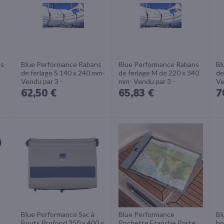
ns
Blue Performance Rabans
Blue Performance Rabans
Bl
de ferlage S 140 x 240 mm-
de ferlage M de 220 x 340
de
Vendu par 3 -
mm- Vendu par 3 -
Ve
62,50 €
65,83 €
7
Blue Performance Sac à
Blue Performance
Bl
Bouts Profond 350 x 400 x
Pochette Etanche Porte
bo