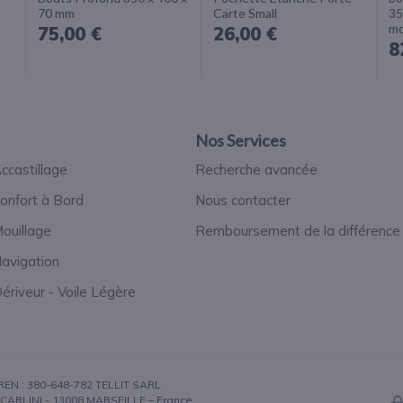
70 mm
Carte Small
35
mo
75,00 €
26,00 €
8
Nos Services
ccastillage
Recherche avancée
onfort à Bord
Nous contacter
ouillage
Remboursement de la différence
avigation
ériveur - Voile Légère
IREN : 380-648-782 TELLIT SARL
CARLINI - 13008 MARSEILLE – France