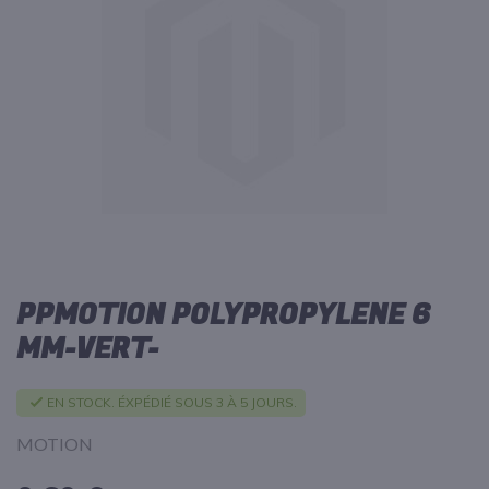
d’images
PPMOTION POLYPROPYLENE 6
Passer
au
MM-VERT-
début
de
la
EN STOCK. ÉXPÉDIÉ SOUS 3 À 5 JOURS.
Galerie
d’images
MOTION