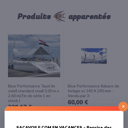
Produits
apparentés
Blue Performance Taud de
Blue Performance Rabans de
soleil standard small 3.00 m x
ferlage xs 140 X 240 mm -
2.60 m( Fin de série 1 en
Vendu par 3-
stock )
60,00 €
×
329,17 €
SACAVOILE.COM EN VACANCES -
Reprise des