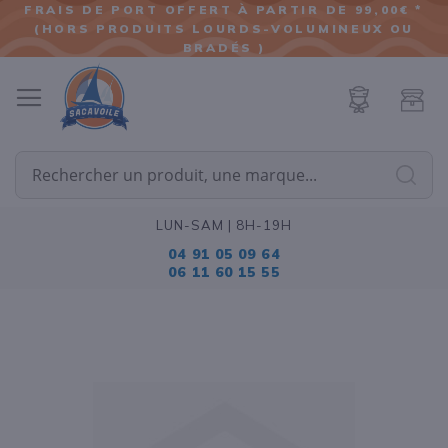
FRAIS DE PORT OFFERT À PARTIR DE 99,00€ *
(HORS PRODUITS LOURDS-VOLUMINEUX OU
ALLER
BRADÉS )
AU
CONTENU
Cherc
LUN-SAM | 8H-19H
04 91 05 09 64
06 11 60 15 55
Passer
à
la
fin
de
la
galerie