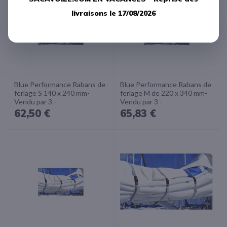
livraisons le 17/08/2026
Blue Performance Rabans de
Blue Performance Rabans de
ferlage S 140 x 240 mm-
ferlage M de 220 x 340 mm-
Vendu par 3 -
Vendu par 3 -
62,50 €
65,83 €