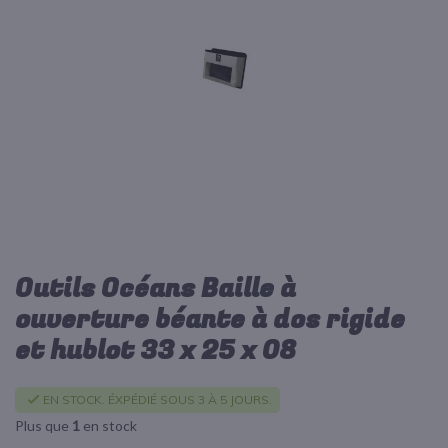
d’images
Outils Océans Baille à
Passer
au
ouverture béante à dos rigide
début
et hublot 33 x 25 x 08
de
la
Galerie
EN STOCK. ÉXPÉDIÉ SOUS 3 À 5 JOURS.
d’images
Plus que
1
en stock