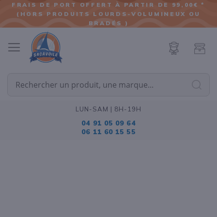
FRAIS DE PORT OFFERT À PARTIR DE 99,00€ *
(HORS PRODUITS LOURDS-VOLUMINEUX OU
ALLER
BRADÉS )
AU
CONTENU
Cherc
LUN-SAM | 8H-19H
04 91 05 09 64
06 11 60 15 55
Passer
à
la
fin
de
la
galerie