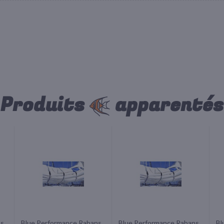
Produits
apparentés
ns
Blue Performance Rabans
Blue Performance Rabans
Bl