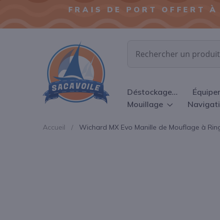
FRAIS DE PORT OFFERT À
Chercher
Déstockage...
Équipe
Mouillage
Navigat
Accueil
Wichard MX Evo Manille de Mouflage à Ri
Passer
à
la
fin
de
la
galerie