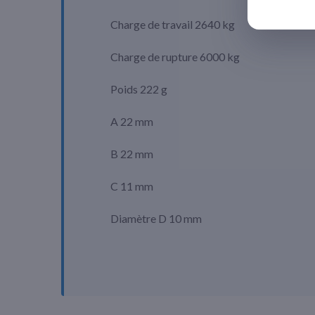
Charge de travail 2640 kg
Charge de rupture 6000 kg
Poids 222 g
A 22 mm
B 22 mm
C 11 mm
Diamètre D 10 mm