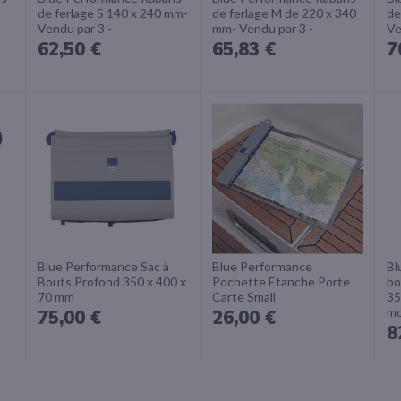
de ferlage S 140 x 240 mm-
de ferlage M de 220 x 340
de
Vendu par 3 -
mm- Vendu par 3 -
Ve
62,50 €
65,83 €
7
Blue Performance Sac à
Blue Performance
Bl
Bouts Profond 350 x 400 x
Pochette Etanche Porte
bo
70 mm
Carte Small
35
mo
75,00 €
26,00 €
8