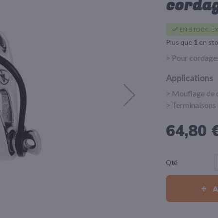
corda
EN STOCK. ÉX
Plus que
1
en st
> Pour cordage
Applications
> Mouflage de d
> Terminaisons 
64,80 
Qté