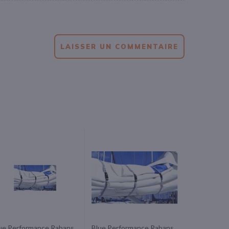
LAISSER UN COMMENTAIRE
ue Performance Rabans
Blue Performance Rabans