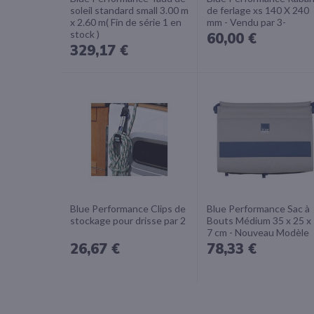
soleil standard small 3.00 m
de ferlage xs 140 X 240
x 2.60 m( Fin de série 1 en
mm - Vendu par 3-
stock )
60,00 €
329,17 €
Blue Performance Clips de
Blue Performance Sac à
stockage pour drisse par 2
Bouts Médium 35 x 25 x
7 cm - Nouveau Modèle
26,67 €
78,33 €