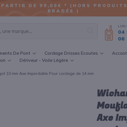
ALLER
 PARTIR DE 99,00€ * (HORS PRODUI
AU
BRADÉS )
CONTENU
LUN-
04 
Chercher
06 
ments De Pont
Cordage Drisses Ecoutes
Accast
ion
Dériveur - Voile Légère
ngot 10 mm Axe Imperdable Pour cordage de 14 mm
Wichar
Moufla
Axe Im