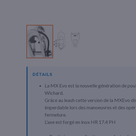
Passer
au
début
DÉTAILS
de
La MX Evo est la nouvelle génération de po
la
Galerie
Wichard.
d’images
Grâce au leash cette version de la MXEvo di
imperdable lors des manoeuvres et des opéra
fermeture.
L'axe est forgé en inox HR 17.4 PH