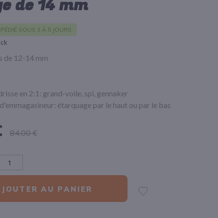
ge de 14 mm
PÉDIÉ SOUS 3 À 5 JOURS.
ock
s de 12-14 mm
risse en 2:1: grand-voile, spi, gennaker
d'emmagasineur: étarquage par le haut ou par le bas
€
84,00 €
AJOUTER AU PANIER