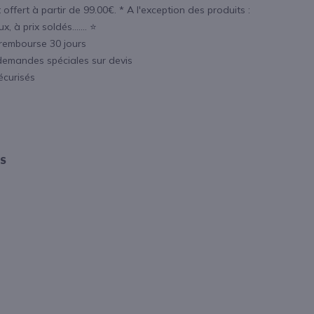
 offert à partir de 99.00€. * A l'exception des produits :
, à prix soldés....... ⭐
 rembourse 30 jours
demandes spéciales sur devis
écurisés
OS