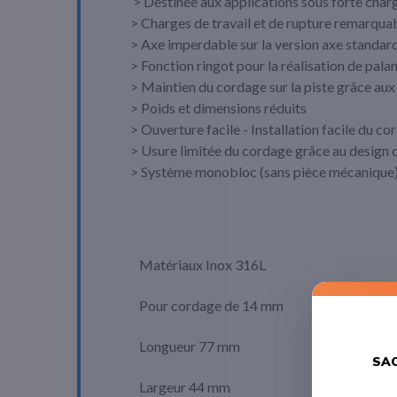
> Destinée aux applications sous forte char
> Charges de travail et de rupture remarqua
> Axe imperdable sur la version axe standar
> Fonction ringot pour la réalisation de pala
> Maintien du cordage sur la piste grâce aux
> Poids et dimensions réduits
> Ouverture facile - Installation facile du c
> Usure limitée du cordage grâce au design d
> Système monobloc (sans pièce mécanique) p
Matériaux Inox 316L
Pour cordage de 14 mm
Longueur 77 mm
SAC
Largeur 44 mm