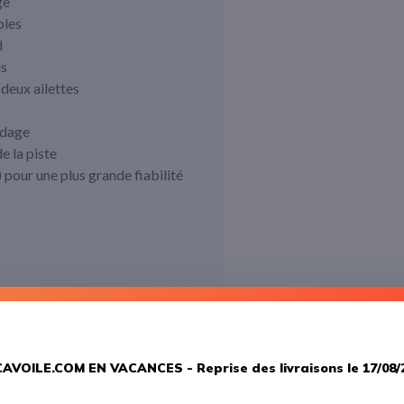
ge
bles
d
ns
 deux ailettes
ordage
e la piste
our une plus grande fiabilité
AVOILE.COM EN VACANCES -
Reprise des livraisons le 17/08/