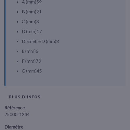
A (
mm
)
59
B (
mm
)
21
C (
mm
)
8
D (
mm
)
17
Diamètre D (
mm
)
8
E (
mm
)
6
F (
mm
)
79
G (
mm
)
45
PLUS D'INFOS
Référence
25000-1234
Diamètre