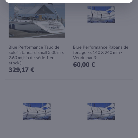
Blue Performance Taud de
Blue Performance Rabans de
soleil standard small 3.00 m x
ferlage xs 140 X 240 mm -
2.60 m( Fin de série 1 en
Vendu par 3-
stock )
60,00 €
329,17 €