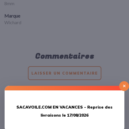
8mm
Marque
Wichard
Commentaires
LAISSER UN COMMENTAIRE
×
Produits
apparentés
SACAVOILE.COM EN VACANCES -
Reprise des
livraisons le 17/08/2026