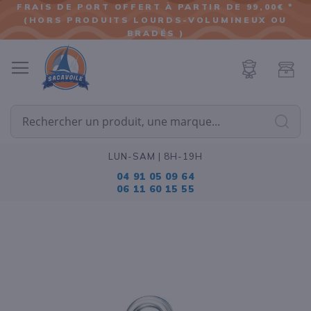
FRAIS DE PORT OFFERT À PARTIR DE 99,00€ *
(HORS PRODUITS LOURDS-VOLUMINEUX OU
ALLER
BRADÉS )
AU
CONTENU
Cherc
LUN-SAM | 8H-19H
04 91 05 09 64
06 11 60 15 55
Passer
à
la
fin
de
la
galerie