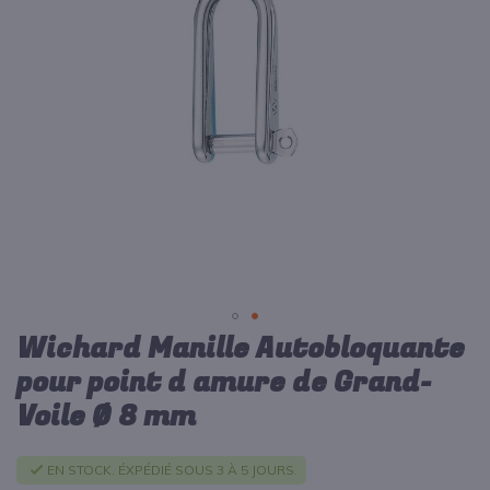
d’images
Wichard Manille Autobloquante
Passer
au
pour point d amure de Grand-
début
Voile Ø 8 mm
de
la
Galerie
EN STOCK. ÉXPÉDIÉ SOUS 3 À 5 JOURS.
d’images