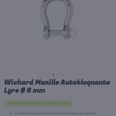
d’images
Wichard Manille Autobloquante
Passer
au
Lyre Ø 6 mm
début
de
la
EN STOCK. ÉXPÉDIÉ SOUS 3 À 5 JOURS.
Galerie
d’images
A utiliser quand un débattement plus grand est