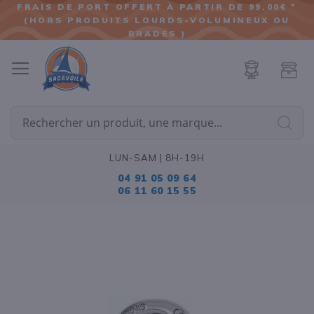
FRAIS DE PORT OFFERT À PARTIR DE 99,00€ *
(HORS PRODUITS LOURDS-VOLUMINEUX OU
ALLER
BRADÉS )
AU
CONTENU
Cherc
LUN-SAM | 8H-19H
04 91 05 09 64
06 11 60 15 55
Passer
à
la
fin
de
la
galerie