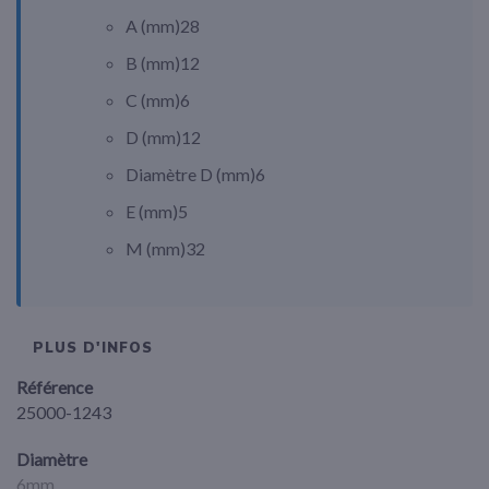
A (
mm
)
28
B (
mm
)
12
C (
mm
)
6
D (
mm
)
12
Diamètre D (
mm
)
6
E (
mm
)
5
M (
mm
)
32
PLUS D'INFOS
Référence
25000-1243
Diamètre
6mm