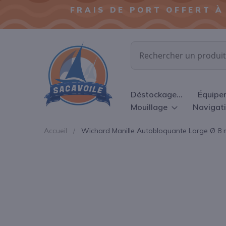
FRAIS DE PORT OFFERT À
Chercher
Déstockage...
Équipe
Mouillage
Navigat
Accueil
Wichard Manille Autobloquante Large Ø 8
Passer
à
la
fin
de
la
galerie