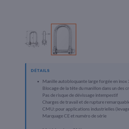
Passer
au
début
DÉTAILS
de
Manille autobloquante large forgée en inox
la
Galerie
Blocage de la tête du manillon dans un des cr
d’images
Pas de risque de dévissage intempestif
Charges de travail et de rupture remarquabl
CMU: pour applications industrielles (levage
Marquage CE et numéro de série