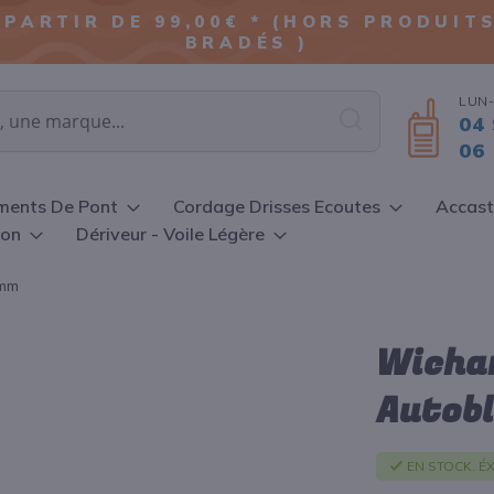
ALLER
 PARTIR DE 99,00€ * (HORS PRODUI
AU
BRADÉS )
CONTENU
LUN-
04 
Chercher
06 
ments De Pont
Cordage Drisses Ecoutes
Accast
ion
Dériveur - Voile Légère
 mm
Wichar
Autobl
EN STOCK. ÉX