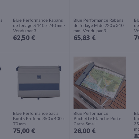
ns
Blue Performance Rabans
Blue Performance Rabans
Bl
de ferlage S 140 x 240 mm-
de ferlage M de 220 x 340
de
Vendu par 3 -
mm- Vendu par 3 -
Ve
62,50 €
65,83 €
7
Blue Performance Sac à
Blue Performance
Bl
Bouts Profond 350 x 400 x
Pochette Etanche Porte
bo
70 mm
Carte Small
35
mo
75,00 €
26,00 €
8