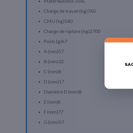
Matériaux
Inox 316L
Charge de travail (
kg
)
760
CMU (
kg
)
540
Charge de rupture (
kg
)
2700
Poids (
g
)
67
A (
mm
)
57
B (
mm
)
32
SAC
C (
mm
)
8
D (
mm
)
17
Diamètre D (
mm
)
8
E (
mm
)
8
F (
mm
)
77
G (
mm
)
57