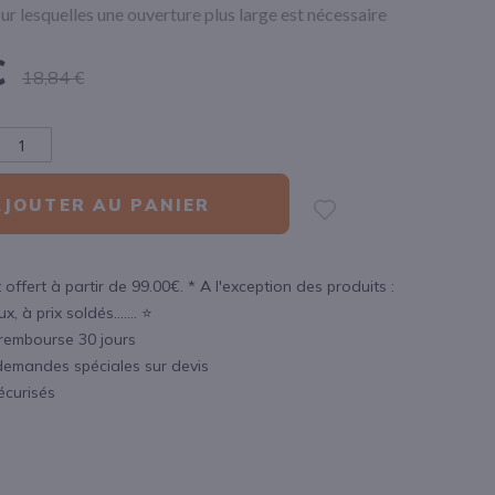
ur lesquelles une ouverture plus large est nécessaire
€
18,84 €
AJOUTER AU PANIER
 offert à partir de 99.00€. * A l'exception des produits :
, à prix soldés....... ⭐
 rembourse 30 jours
demandes spéciales sur devis
écurisés