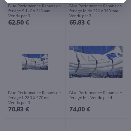
Blue Performance Rabans de
Blue Performance Rabans de
ferlage S 140 x 240 mm-
ferlage M de 220 x 340 mm-
Vendu par 3 -
Vendu par 3 -
62,50 €
65,83 €
Blue Performance Rabans de
Blue Performance Rabans de
ferlage L 280 X 470 mm-
ferlage Mix Vendu par 4
Vendu par 3 -
70,83 €
74,00 €