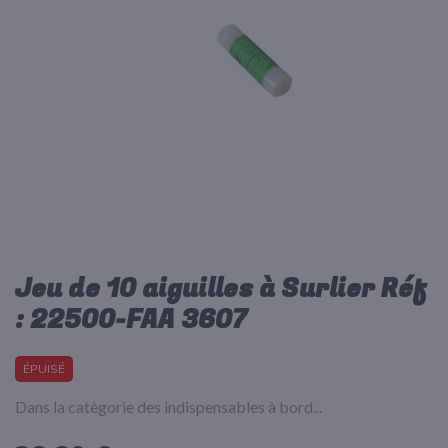
d’images
Jeu de 10 aiguilles à Surlier Réf
Passer
au
: 22500-FAA 3607
début
de
la
ÉPUISÉ
Galerie
d’images
Dans la catègorie des indispensables à bord...