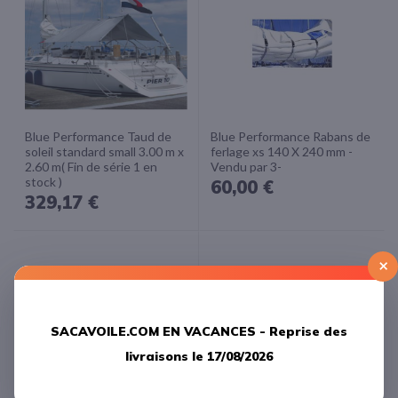
Blue Performance Taud de
Blue Performance Rabans de
soleil standard small 3.00 m x
ferlage xs 140 X 240 mm -
2.60 m( Fin de série 1 en
Vendu par 3-
stock )
60,00 €
329,17 €
×
SACAVOILE.COM EN VACANCES -
Reprise des
livraisons le 17/08/2026