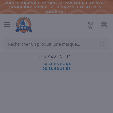
FRAIS DE PORT OFFERT À PARTIR DE 99,00€ *
(HORS PRODUITS LOURDS-VOLUMINEUX OU
ALLER
BRADÉS )
AU
CONTENU
Cherc
LUN-SAM | 8H-19H
04 91 05 09 64
06 11 60 15 55
Passer
à
la
fin
de
la
galerie