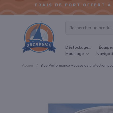
FRAIS DE PORT OFFERT À
Chercher
Déstockage...
Équipe
Mouillage
Navigat
Accueil
Blue Performance Housse de protection po
Passer
à
la
fin
de
la
galerie