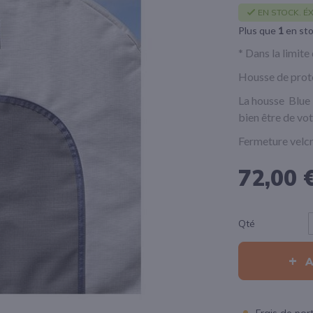
EN STOCK. ÉX
Plus que
1
en st
* Dans la limite
Housse de prot
La housse Blue 
bien être de vo
Fermeture velcr
72,00 
Qté