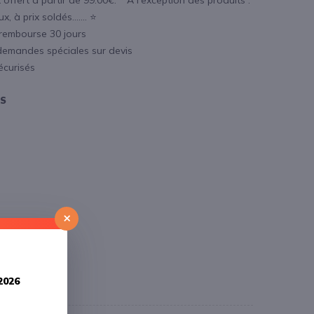
 offert à partir de 99.00€. * A l'exception des produits :
, à prix soldés....... ⭐
 rembourse 30 jours
demandes spéciales sur devis
écurisés
OS
×
ance
2026