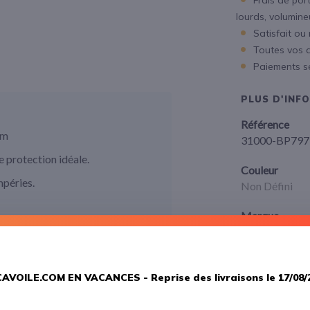
Frais de port
lourds, volumineux
Satisfait ou
Toutes vos 
Paiements s
PLUS D'INF
Référence
mm
31000-BP797
 protection idéale.
Couleur
mpéries.
Non Défini
Marque
Blue Perform
AVOILE.COM EN VACANCES -
Reprise des livraisons le 17/08/