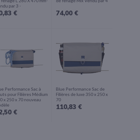
 ferlage L 280 X 470 mm-
de ferlage Mix Vendu par 4
ndu par 3 -
0,83 €
74,00 €
ue Performance Sac à
Blue Performance Sac de
uts pour Filières Médium
Filières de luxe 350 x 250 x
0 x 250 x 70 nouveau
70
dèle
110,83 €
2,50 €