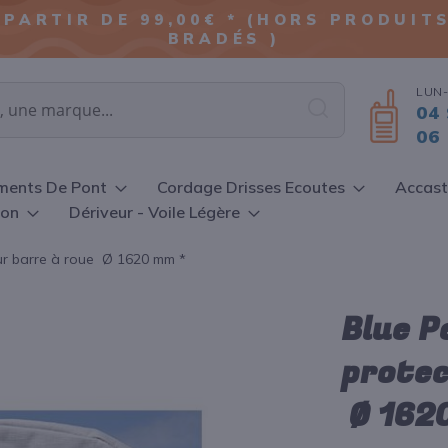
ALLER
 PARTIR DE 99,00€ * (HORS PRODUI
AU
BRADÉS )
CONTENU
LUN-
04 
Chercher
06 
ments De Pont
Cordage Drisses Ecoutes
Accast
ion
Dériveur - Voile Légère
ur barre à roue Ø 1620 mm *
Blue P
protec
Ø 162