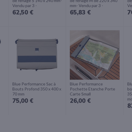
de ferlage S 140 x 240 mm-
de ferlage M de 220 x 340
de
Vendu par 3 -
mm- Vendu par 3 -
Ve
62,50 €
65,83 €
7
Blue Performance Sac à
Blue Performance
Bl
Bouts Profond 350 x 400 x
Pochette Etanche Porte
bo
70 mm
Carte Small
35
mo
75,00 €
26,00 €
8