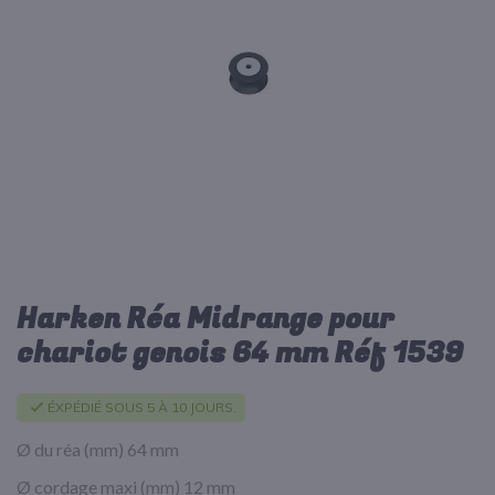
d’images
Harken Réa Midrange pour
Passer
au
chariot genois 64 mm Réf 1539
début
de
la
ÉXPÉDIÉ SOUS 5 À 10 JOURS.
Galerie
d’images
Ø du réa (mm) 64 mm
Ø cordage maxi (mm) 12 mm