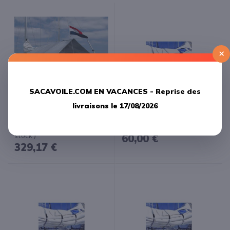
×
SACAVOILE.COM EN VACANCES -
Reprise des
livraisons le 17/08/2026
Blue Performance Taud de
Blue Performance Rabans de
soleil standard small 3.00 m x
ferlage xs 140 X 240 mm -
2.60 m( Fin de série 1 en
Vendu par 3-
stock )
60,00 €
329,17 €