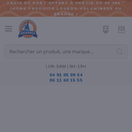
FRAIS DE PORT OFFERT À PARTIR DE 99,00€ *
(HORS PRODUITS LOURDS-VOLUMINEUX OU
ALLER
BRADÉS )
AU
CONTENU
Cherc
LUN-SAM | 8H-19H
04 91 05 09 64
06 11 60 15 55
Passer
à
la
fin
de
la
galerie