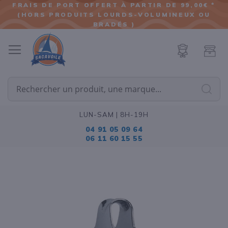
FRAIS DE PORT OFFERT À PARTIR DE 99,00€ *
(HORS PRODUITS LOURDS-VOLUMINEUX OU
ALLER
BRADÉS )
AU
CONTENU
Cherc
LUN-SAM | 8H-19H
04 91 05 09 64
06 11 60 15 55
Passer
à
la
fin
de
la
galerie