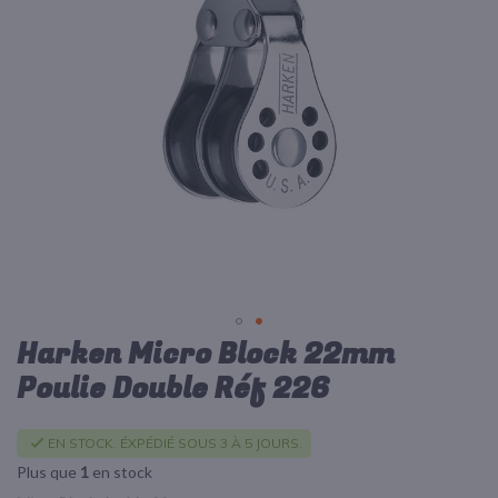
d’images
Harken Micro Block 22mm
Passer
au
Poulie Double Réf 226
début
de
la
EN STOCK. ÉXPÉDIÉ SOUS 3 À 5 JOURS.
Galerie
Plus que
1
en stock
d’images