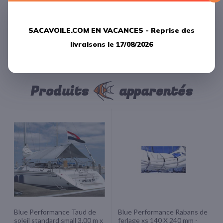
Commentaires
SACAVOILE.COM EN VACANCES -
Reprise des
LAISSER UN COMMENTAIRE
livraisons le 17/08/2026
Produits
apparentés
Blue Performance Taud de
Blue Performance Rabans de
soleil standard small 3.00 m x
ferlage xs 140 X 240 mm -