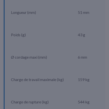
Longueur (mm)
51 mm
Poids (g)
43 g
Ø cordage maxi (mm)
6 mm
Charge de travail maximale (kg)
159 kg
Charge de rupture (kg)
544 kg