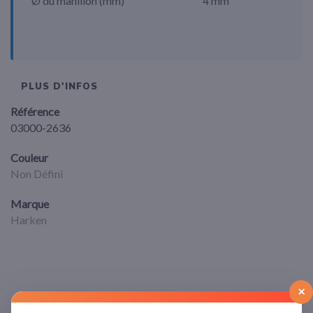
Ø du manillon (mm)
4 mm
PLUS D'INFOS
Référence
03000-2636
Couleur
Non Défini
Marque
Harken
×
Commentaires