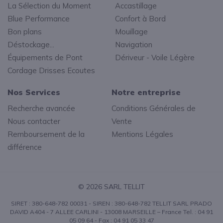
La Sélection du Moment
Accastillage
Blue Performance
Confort à Bord
Bon plans
Mouillage
Déstockage...
Navigation
Équipements de Pont
Dériveur - Voile Légère
Cordage Drisses Ecoutes
Nos Services
Notre entreprise
Recherche avancée
Conditions Générales de
Nous contacter
Vente
Remboursement de la
Mentions Légales
différence
© 2026 SARL TELLIT
SIRET : 380-648-782 00031 - SIREN : 380-648-782 TELLIT SARL PRADO
DAVID A404 - 7 ALLEE CARLINI - 13008 MARSEILLE – France Tel. : 04 91
05 09 64 - Fax : 04 91 05 33 47