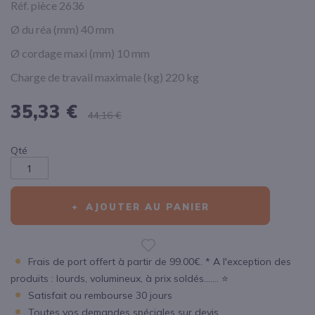
Réf. pièce 2636
Ø du réa (mm) 40 mm
Ø cordage maxi (mm) 10 mm
Charge de travail maximale (kg) 220 kg
35,33 €
44,16 €
Qté
AJOUTER AU PANIER
Frais de port offert à partir de 99.00€. * A l'exception des
produits : lourds, volumineux, à prix soldés....... ⭐
Satisfait ou rembourse 30 jours
Toutes vos demandes spéciales sur devis