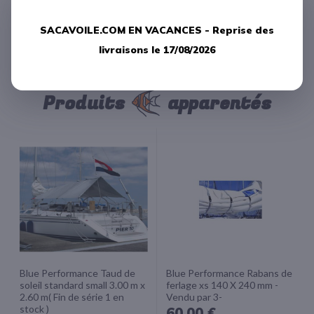
SACAVOILE.COM EN VACANCES -
Reprise des
LAISSER UN COMMENTAIRE
livraisons le 17/08/2026
Produits
apparentés
Blue Performance Taud de
Blue Performance Rabans de
soleil standard small 3.00 m x
ferlage xs 140 X 240 mm -
2.60 m( Fin de série 1 en
Vendu par 3-
stock )
60,00 €