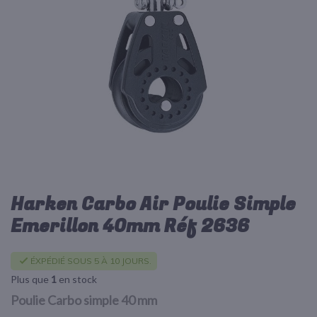
d’images
Harken Carbo Air Poulie Simple
Passer
au
Emerillon 40mm Réf 2636
début
de
la
ÉXPÉDIÉ SOUS 5 À 10 JOURS.
Galerie
Plus que
1
en stock
d’images
Poulie Carbo simple 40 mm