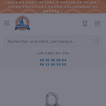
FRAIS DE PORT OFFERT À PARTIR DE 99,00€ *
(HORS PRODUITS LOURDS-VOLUMINEUX OU
ALLER
BRADÉS )
AU
CONTENU
Cherc
LUN-SAM | 8H-19H
04 91 05 09 64
06 11 60 15 55
Passer
à
la
fin
de
la
galerie