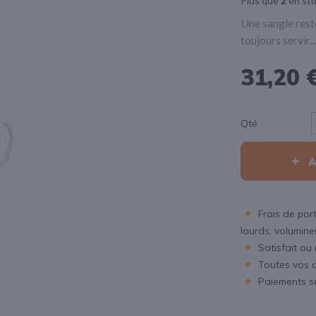
Plus que
2
en st
Une sangle rest
toujours servir...
31,20 
Qté
Frais de port
lourds, volumineux
Satisfait ou
Toutes vos 
Paiements s