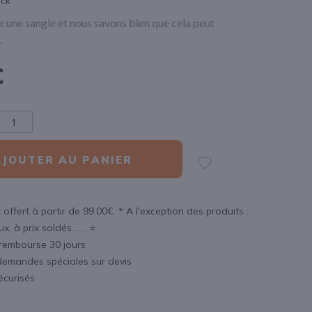
ock
e une sangle et nous savons bien que cela peut
.
€
AJOUTER AU PANIER
 offert à partir de 99.00€. * A l'exception des produits :
, à prix soldés....... ⭐
 rembourse 30 jours
demandes spéciales sur devis
écurisés