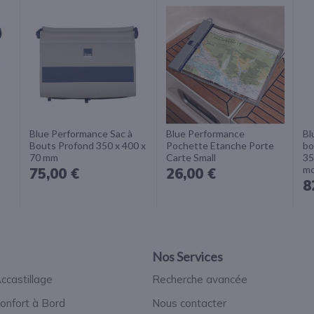
Blue Performance Sac à
Blue Performance
Bl
Bouts Profond 350 x 400 x
Pochette Etanche Porte
bo
70 mm
Carte Small
35
mo
75,00 €
26,00 €
8
Nos Services
ccastillage
Recherche avancée
onfort à Bord
Nous contacter