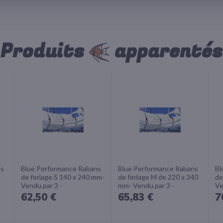
Produits
apparentés
ns
Blue Performance Rabans
Blue Performance Rabans
Bl
de ferlage S 140 x 240 mm-
de ferlage M de 220 x 340
de
Vendu par 3 -
mm- Vendu par 3 -
Ve
62,50 €
65,83 €
7