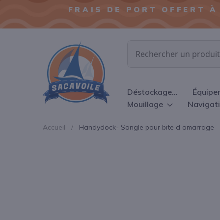
FRAIS DE PORT OFFERT À
Chercher
Déstockage...
Équipe
Mouillage
Navigat
Accueil
Handydock- Sangle pour bite d amarrage
Passer
à
la
fin
de
la
galerie