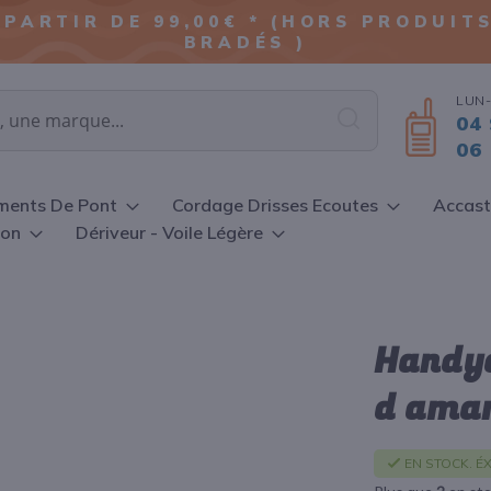
ALLER
 PARTIR DE 99,00€ * (HORS PRODUI
AU
BRADÉS )
CONTENU
LUN-
04 
Chercher
06 
ments De Pont
Cordage Drisses Ecoutes
Accast
ion
Dériveur - Voile Légère
Handyd
d ama
EN STOCK. ÉX