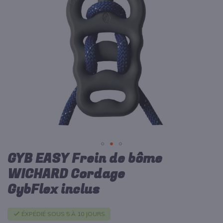
d’images
GYB EASY Frein de bôme
Passer
au
WICHARD Cordage
début
GybFlex inclus
de
la
Galerie
ÉXPÉDIÉ SOUS 5 À 10 JOURS.
d’images