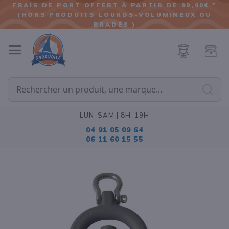
FRAIS DE PORT OFFERT À PARTIR DE 99,00€ *
(HORS PRODUITS LOURDS-VOLUMINEUX OU
ALLER
BRADÉS )
AU
CONTENU
Cherc
LUN-SAM | 8H-19H
04 91 05 09 64
06 11 60 15 55
Passer
à
la
fin
de
la
galerie