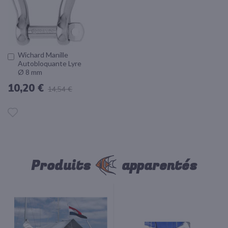
D'ACHATS
Wichard Manille
Ajouter
Autobloquante Lyre
au
Ø 8 mm
panier
10,20 €
14,54 €
AJOUTER
À
LA
Produits
apparentés
LISTE
D'ACHATS