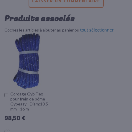
LAISSER UN COMMENTAIRE
Produits associés
tout sélectionner
Cochez les articles à ajouter au panier ou
Cordage Gyb Flex
Ajouter
pour frein de bôme
au
Gybeasy - Diam:10,5
panier
mm - 16 m
98,50 €