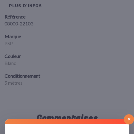
PLUS D'INFOS
Référence
08000-22103
Marque
PSP
Couleur
Blanc
Conditionnement
5 mètres
Commentaires
×