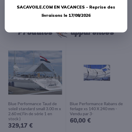
LAISSER UN COMMENTAIRE
SACAVOILE.COM EN VACANCES -
Reprise des
livraisons le 17/08/2026
Produits
apparentés
Blue Performance Taud de
Blue Performance Rabans de
soleil standard small 3.00 m x
ferlage xs 140 X 240 mm -
2.60 m( Fin de série 1 en
Vendu par 3-
stock )
60,00 €
329,17 €