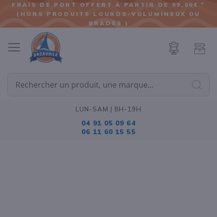
FRAIS DE PORT OFFERT À PARTIR DE 99,00€ *
(HORS PRODUITS LOURDS-VOLUMINEUX OU
ALLER
BRADÉS )
AU
CONTENU
Cherc
LUN-SAM | 8H-19H
04 91 05 09 64
06 11 60 15 55
Passer
à
la
fin
de
la
galerie