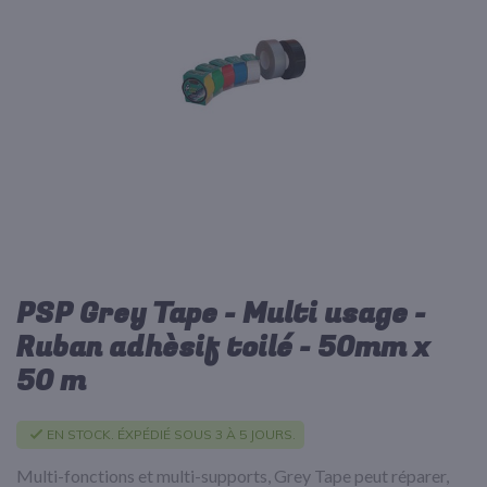
d’images
PSP Grey Tape - Multi usage -
Passer
au
Ruban adhèsif toilé - 50mm x
début
50 m
de
la
Galerie
EN STOCK. ÉXPÉDIÉ SOUS 3 À 5 JOURS.
d’images
Multi-fonctions et multi-supports, Grey Tape peut réparer,