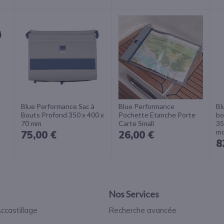
Blue Performance Sac à
Blue Performance
Bl
Bouts Profond 350 x 400 x
Pochette Etanche Porte
bo
70 mm
Carte Small
35
mo
75,00 €
26,00 €
8
Nos Services
ccastillage
Recherche avancée