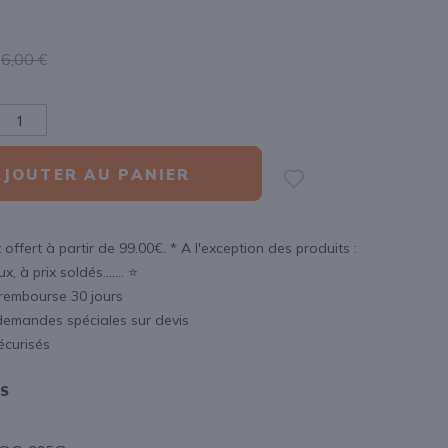
6,00 €
AJOUTER AU PANIER
 offert à partir de 99.00€. * A l'exception des produits :
, à prix soldés....... ⭐
 rembourse 30 jours
demandes spéciales sur devis
écurisés
OS