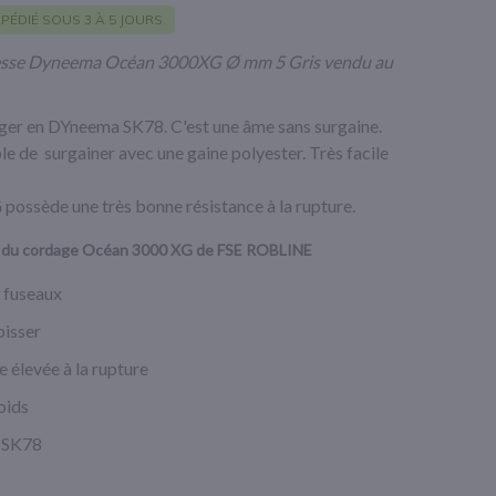
PÉDIÉ SOUS 3 À 5 JOURS.
resse Dyneema Océan 3000XG Ø mm 5 Gris vendu au
ger en DYneema SK78. C'est une âme sans surgaine.
le de surgainer avec une gaine polyester. Très facile
ossède une très bonne résistance à la rupture.
s du cordage Océan 3000 XG de FSE ROBLINE
 fuseaux
pisser
 élevée à la rupture
oids
 SK78