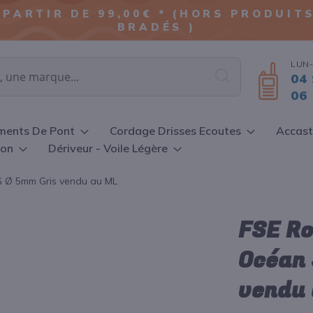
ALLER
 PARTIR DE 99,00€ * (HORS PRODUI
AU
BRADÉS )
CONTENU
LUN-
04 
Chercher
06 
ments De Pont
Cordage Drisses Ecoutes
Accast
ion
Dériveur - Voile Légère
 Ø 5mm Gris vendu au ML
FSE Ro
Océan
vendu 