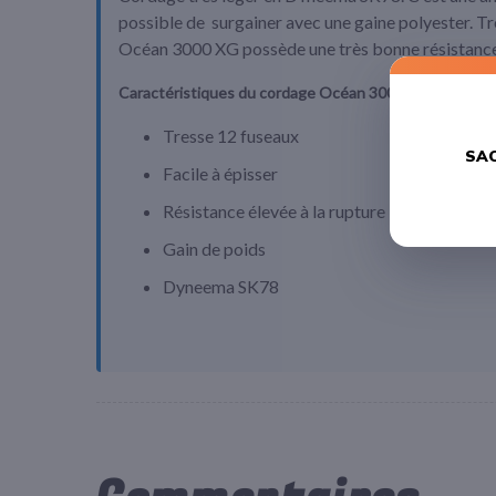
possible de surgainer avec une gaine polyester. Trè
Océan 3000 XG possède une très bonne résistance 
Caractéristiques du cordage Océan 3000 XG de FSE 
Tresse 12 fuseaux
SAC
Facile à épisser
Résistance élevée à la rupture
Gain de poids
Dyneema SK78