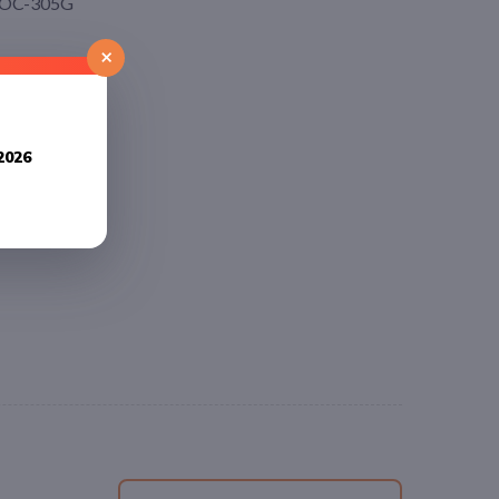
FOC-305G
×
age
2026