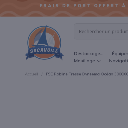
FRAIS DE PORT OFFERT À
Chercher
Déstockage...
Équipe
Mouillage
Navigat
Accueil
FSE Robline Tresse Dyneema Océan 3000XG
Passer
à
la
fin
de
la
galerie