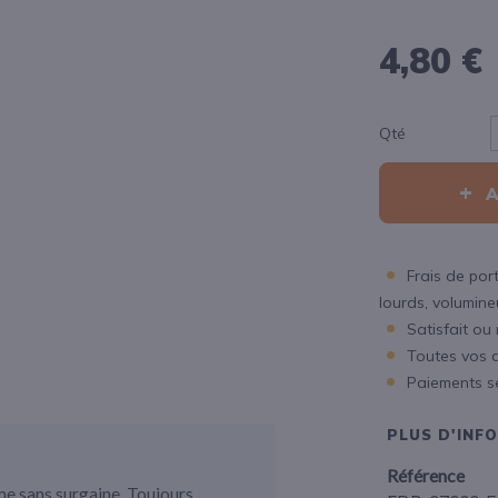
4,80 €
Qté
Frais de port
lourds, volumineux
Satisfait ou
Toutes vos 
Paiements s
PLUS D'INF
Référence
e sans surgaine. Toujours