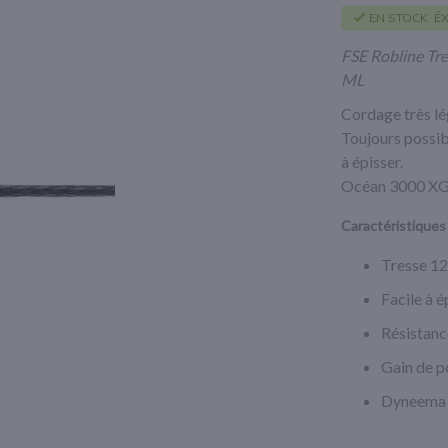
EN STOCK. ÉX
FSE Robline T
ML
Cordage très lé
Toujours possib
à épisser.
Océan 3000 XG p
Caractéristique
Tresse 12
Facile à é
Résistance
Gain de p
Dyneema