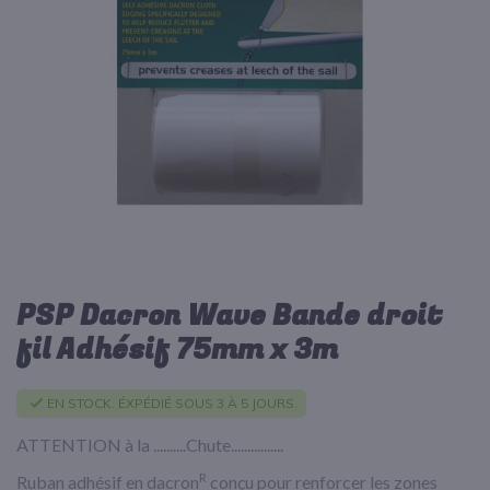
d’images
PSP Dacron Wave Bande droit
Passer
au
fil Adhésif 75mm x 3m
début
de
la
EN STOCK. ÉXPÉDIÉ SOUS 3 À 5 JOURS.
Galerie
d’images
ATTENTION à la ..........Chute................
R
Ruban adhésif en dacron
conçu pour renforcer les zones