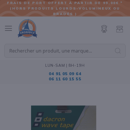
FRAIS DE PORT OFFERT À PARTIR DE 99,00€ *
(HORS PRODUITS LOURDS-VOLUMINEUX OU
ALLER
BRADÉS )
AU
CONTENU
Cherc
LUN-SAM | 8H-19H
04 91 05 09 64
06 11 60 15 55
Passer
à
la
fin
de
la
galerie