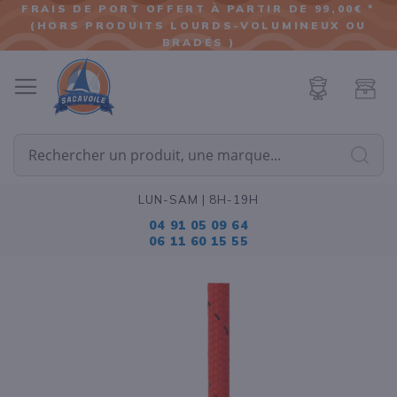
FRAIS DE PORT OFFERT À PARTIR DE 99,00€ *
(HORS PRODUITS LOURDS-VOLUMINEUX OU
ALLER
BRADÉS )
AU
CONTENU
Cherc
LUN-SAM | 8H-19H
04 91 05 09 64
06 11 60 15 55
Passer
à
la
fin
de
la
galerie