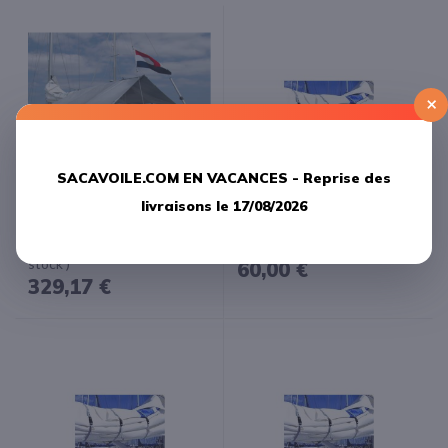
×
SACAVOILE.COM EN VACANCES -
Reprise des
livraisons le 17/08/2026
Blue Performance Taud de
Blue Performance Rabans de
soleil standard small 3.00 m x
ferlage xs 140 X 240 mm -
2.60 m( Fin de série 1 en
Vendu par 3-
stock )
60,00 €
329,17 €