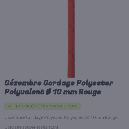
d’images
Cézembre Cordage Polyester
Passer
au
Polyvalent Ø 10 mm Rouge
début
de
la
EN STOCK. ÉXPÉDIÉ SOUS 3 À 5 JOURS.
Galerie
d’images
Cézembre Cordage Polyester Polyvalent Ø 10 mm Rouge
Cordage souple et résistant